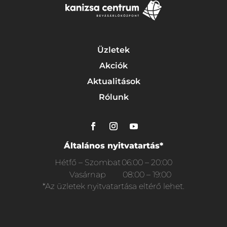
Üzletek
Akciók
Aktualitások
Rólunk
Általános nyitvatartás*
Hétfő – Szombat
06:00 – 20:00
Vasárnap
08:00 – 19:00
*Az üzletek nyitvatartása eltérő lehet.