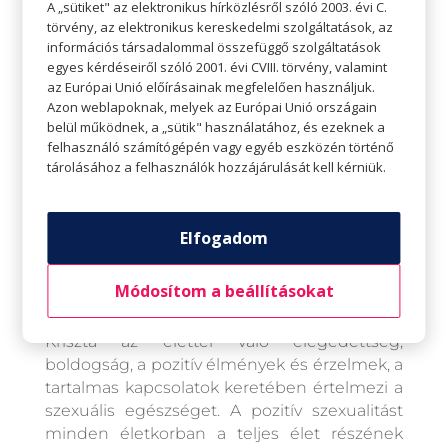
A „sütiket" az elektronikus hírközlésről szóló 2003. évi C.
törvény, az elektronikus kereskedelmi szolgáltatások, az
Dr. Hevesi Krisztina, egészségfejlesztő
információs társadalommal összefüggő szolgáltatások
szakpszichológus, egyetemi oktató.
egyes kérdéseiről szóló 2001. évi CVIII. törvény, valamint
az Európai Unió előírásainak megfelelően használjuk.
Végzettsége szerint közgazdász, újságíró,
Azon weblapoknak, melyek az Európai Unió országain
pszichológus és pszichológia tanár, sport-,
belül működnek, a „sütik" használatához, és ezeknek a
egészségfejlesztő és
felhasználó számítógépén vagy egyéb eszközén történő
szexuálszakpszichológus. Az ELTE PPK
tárolásához a felhasználók hozzájárulását kell kérniük.
Személyiség és Egészségpszichológiai
Tanszék és az ELTE PPK Egészségfejlesztési
és Sporttudományi Intézet oktatója. Kiemelt
Elfogadom
kutatási területe: a stressz és megküzdés,
valamint a fizikai aktivitás és a szexuális
Módosítom a beállításokat
elégedettség szerepe a jól-létben, mentális
egészségben.
Kriszta az élettel való elégedettség,
boldogság, a pozitív élmények és érzelmek, a
tartalmas kapcsolatok keretében értelmezi a
szexuális egészséget. A pozitív szexualitást
minden életkorban a teljes élet részének