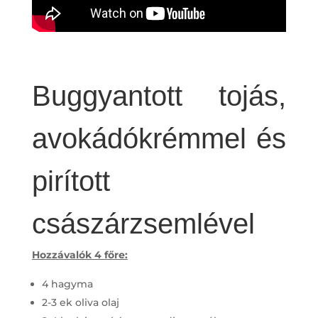
Buggyantott tojás,
avokádókrémmel és
pirított
császárzsemlével
Hozzávalók 4 főre:
4 hagyma
2-3 ek oliva olaj