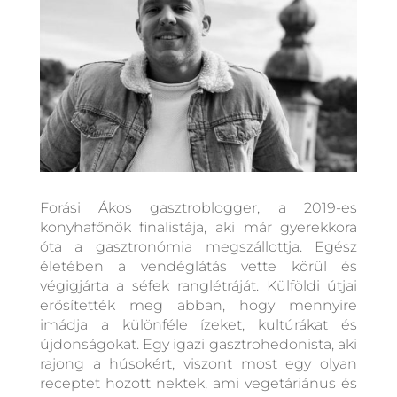
Forási Ákos gasztroblogger, a 2019-es
konyhafőnök finalistája, aki már gyerekkora
óta a gasztronómia megszállottja. Egész
életében a vendéglátás vette körül és
végigjárta a séfek ranglétráját. Külföldi útjai
erősítették meg abban, hogy mennyire
imádja a különféle ízeket, kultúrákat és
újdonságokat. Egy igazi gasztrohedonista, aki
rajong a húsokért, viszont most egy olyan
receptet hozott nektek, ami vegetáriánus és