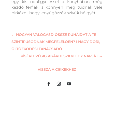
egy kis odafigyeléssel a konyhában még
kezdő férfiak is könnyen meg tudnak vele
birkózni, hogy lenyűgözzék szívük hölgyét.
←
HOGYAN VÁLOGASD ÖSSZE RUHÁIDAT A TE
SZÍNTÍPUSODNAK MEGFELELŐEN? I NAGY DÓRI,
ÖLTÖZKÖDÉSI TANÁCSADÓ
KÍSÉRD VÉGIG AGÁRDI SZILVI EGY NAPJÁT
→
VISSZA A CIKKEKHEZ