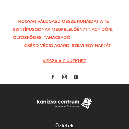
←
HOGYAN VÁLOGASD ÖSSZE RUHÁIDAT A TE
SZÍNTÍPUSODNAK MEGFELELŐEN? I NAGY DÓRI,
ÖLTÖZKÖDÉSI TANÁCSADÓ
KÍSÉRD VÉGIG AGÁRDI SZILVI EGY NAPJÁT
→
VISSZA A CIKKEKHEZ
Üzletek