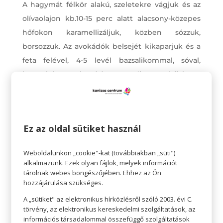
A hagymát félkör alakú, szeletekre vágjuk és az
olívaolajon kb.10-15 perc alatt alacsony-közepes
hőfokon karamellizáljuk, közben sózzuk,
borsozzuk. Az avokádók belsejét kikaparjuk és a
feta felével, 4-5 levél bazsalikommal, sóval,
borssal és 2-3 ek szárított paradicsom olajjal egy
aprítógép segítségével krémesre zúzzuk. Amikor
ezzel megvagyunk, akkor összekeverjük a
maradék morzsolt fetával, az aprított szárított
Ez az oldal sütiket használ
paradicsommal, olajbogyóval és a bazsalikommal.
A császárzsemléket kettévágjuk és 2-3 ek
Weboldalunkon „cookie"-kat (továbbiakban „süti")
szárított paradicsom olajon, közepes lángon
alkalmazunk. Ezek olyan fájlok, melyek információt
aranybarnára pirítjuk. Egy közepes méretű
tárolnak webes böngészőjében. Ehhez az Ön
hozzájárulása szükséges.
lábasban kb. 1-1.5 l vízhez hozzáadunk 0.5-1 dl
A „sütiket" az elektronikus hírközlésről szóló 2003. évi C.
ecetet és forráspontig hevítjük (de vigyázzunk,
törvény, az elektronikus kereskedelmi szolgáltatások, az
hogy ne bugyogjon, viszont extrém forró
információs társadalommal összefüggő szolgáltatások