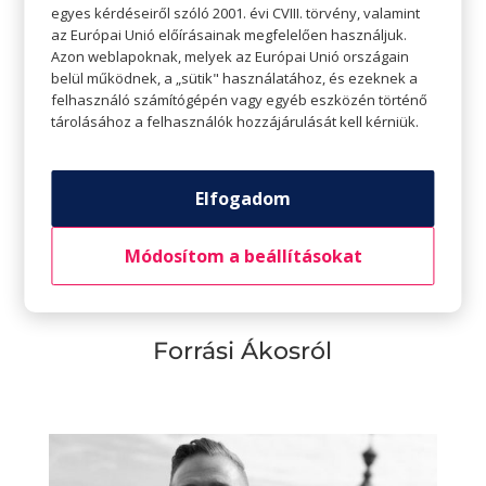
legyen!) A vizet enyhén megkavarjuk és egy kicsi
egyes kérdéseiről szóló 2001. évi CVIII. törvény, valamint
az Európai Unió előírásainak megfelelően használjuk.
csésze (vagy merőkanál) segítségével a tojást
Azon weblapoknak, melyek az Európai Unió országain
óvatosan belecsúsztatjuk a vízbe, majd 3-4 perc
belül működnek, a „sütik" használatához, és ezeknek a
felhasználó számítógépén vagy egyéb eszközén történő
alatt addig főzzük, amíg a fehérje megfőtt de a
tárolásához a felhasználók hozzájárulását kell kérniük.
sárgája még folyós. A pirított zsemlére szedünk
az avokádókrémből, rakunk rá a karamellizált és
ropogós hagymából is. Teszünk egy buggyantott
Elfogadom
tojást a tetejére, megtekerjük egy kis borssal és
végül egy pár bazsalikom levéllel díszítjük.
Módosítom a beállításokat
Forrási Ákosról