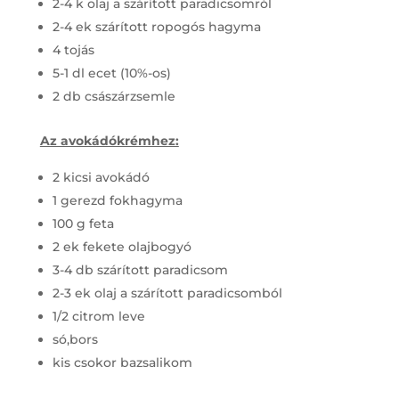
2-4 k olaj a szárított paradicsomról
2-4 ek szárított ropogós hagyma
4 tojás
5-1 dl ecet (10%-os)
2 db császárzsemle
Az avokádókrémhez:
2 kicsi avokádó
1 gerezd fokhagyma
100 g feta
2 ek fekete olajbogyó
3-4 db szárított paradicsom
2-3 ek olaj a szárított paradicsomból
1/2 citrom leve
só,bors
kis csokor bazsalikom