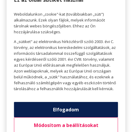
Weboldalunkon „cookie"-kat (továbbiakban „süti")
alkalmazunk. Ezek olyan fájlok, melyek információt
Szentgyörgyi Rómeó, profi személyi edző,
tárolnak webes böngészőjében. Ehhez az Ön
hozzájárulása szükséges.
hatszoros aerobik Világ-, és kétszeres
Európabajnok. Az aktív versenyzést 2001-ben
A „sütiket" az elektronikus hírközlésről szóló 2003. évi C.
fejezte be, közel 10 év után.
törvény, az elektronikus kereskedelmi szolgáltatások, az
információs társadalommal összefüggő szolgáltatások
Rómeó tudja, hogy mit jelent a kitartás, a
egyes kérdéseiről szóló 2001. évi CVIII. törvény, valamint
küzdelem és a lemondás. De azt is
az Európai Unió előírásainak megfelelően használjuk.
teljesmértékben tudja és átélte, hogy milyen
Azon weblapoknak, melyek az Európai Unió országain
érzés a „dobogó legfelső fokán állni”. Ezért
belül működnek, a „sütik" használatához, és ezeknek a
hisz abban, hogy jó edző nélkül ez nem
felhasználó számítógépén vagy egyéb eszközén történő
tárolásához a felhasználók hozzájárulását kell kérniük.
ment volna neki. Gyere és csatlakozz te is
Rómeó csapatához, hagyd, hogy egy jó
bajnokot faragjon belőled!
Elfogadom
Ha tovább szeretnéd folytatni az edzéseket
Rómeóval kattints a
www.intenset.hu/blog/
Módosítom a beállításokat
oldalra.