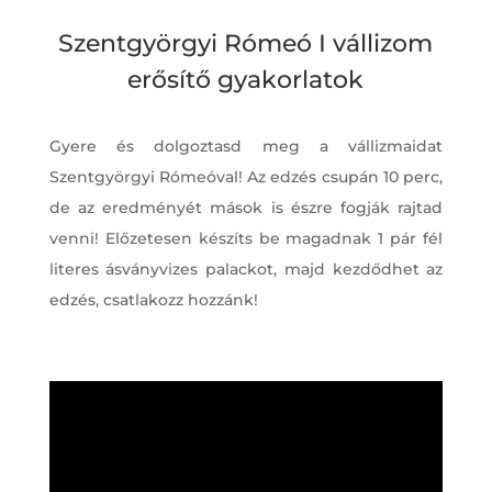
Szentgyörgyi Rómeó I vállizom
erősítő gyakorlatok
Gyere és dolgoztasd meg a vállizmaidat
Szentgyörgyi Rómeóval! Az edzés csupán 10 perc,
de az eredményét mások is észre fogják rajtad
venni! Előzetesen készíts be magadnak 1 pár fél
literes ásványvizes palackot, majd kezdődhet az
edzés, csatlakozz hozzánk!