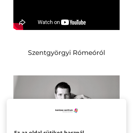
Szentgyörgyi Rómeóról
Ez az oldal sütiket használ