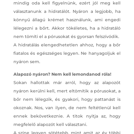
mindig oda kell figyelnünk, ezért jól meg kell
választanunk a hidratálót. Nyáron a legjobb, ha
könnyű állagú krémet használunk, ami engedi
lélegezni a bőrt. Akkor tökéletes, ha a hidratáló
nem tömíti el a pórusokat és gyorsan felszívódik.
A hidratálás elengedhetetlen ahhoz, hogy a bőr
fiatalos és egészséges legyen. Ne hanyagoljuk el
nyáron sem.
Alapozó nyáron? Nem kell lemondanod róla!
Sokan hallottak már arról, hogy az alapozót
nyáron kerülni kell, mert eltömítik a pórusokat, a
bőr nem lélegzik, és gyakori, hogy pattanást is
okoznak. Nos, van ilyen, de nem feltétlenül kell
ennek bekövetkeznie. A titok nyitja az, hogy
megfelelő alapozót kell választani.
A színe legyen sötétebb, mint amit az év többi