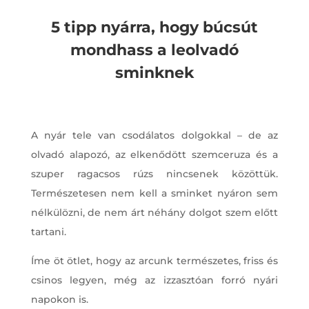
5 tipp nyárra, hogy búcsút
mondhass a leolvadó
sminknek
A nyár tele van csodálatos dolgokkal – de az
olvadó alapozó, az elkenődött szemceruza és a
szuper ragacsos rúzs nincsenek közöttük.
Természetesen nem kell a sminket nyáron sem
nélkülözni, de nem árt néhány dolgot szem előtt
tartani.
Íme öt ötlet, hogy az arcunk természetes, friss és
csinos legyen, még az izzasztóan forró nyári
napokon is.