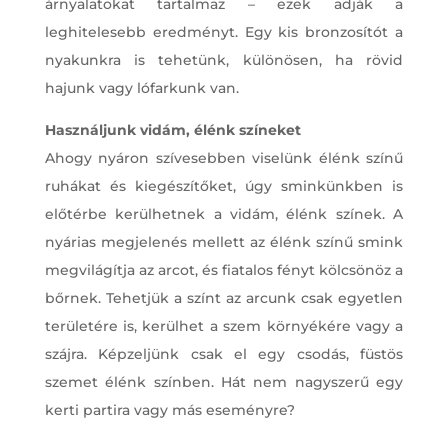
árnyalatokat tartalmaz – ezek adják a
leghitelesebb eredményt. Egy kis bronzosítót a
nyakunkra is tehetünk, különösen, ha rövid
hajunk vagy lófarkunk van.
Használjunk vidám, élénk színeket
Ahogy nyáron szívesebben viselünk élénk színű
ruhákat és kiegészítőket, úgy sminkünkben is
előtérbe kerülhetnek a vidám, élénk színek. A
nyárias megjelenés mellett az élénk színű smink
megvilágítja az arcot, és fiatalos fényt kölcsönöz a
bőrnek. Tehetjük a színt az arcunk csak egyetlen
területére is, kerülhet a szem környékére vagy a
szájra. Képzeljünk csak el egy csodás, füstös
szemet élénk színben. Hát nem nagyszerű egy
kerti partira vagy más eseményre?