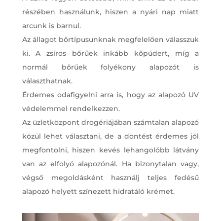
részében használunk, hiszen a nyári nap miatt
arcunk is barnul.
Az állagot bőrtípusunknak megfelelően válasszuk
ki. A zsíros bőrűek inkább kőpúdert, míg a
normál bőrűek folyékony alapozót is
választhatnak.
Érdemes odafigyelni arra is, hogy az alapozó UV
védelemmel rendelkezzen.
Az üzletközpont drogériájában számtalan alapozó
közül lehet választani, de a döntést érdemes jól
megfontolni, hiszen kevés lehangolóbb látvány
van az elfolyó alapozónál. Ha bizonytalan vagy,
végső megoldásként használj teljes fedésű
alapozó helyett színezett hidratáló krémet.