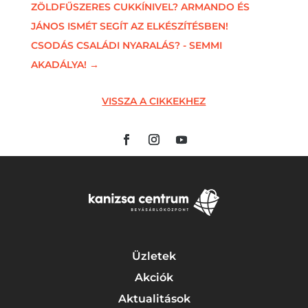
ZÖLDFŰSZERES CUKKÍNIVEL? ARMANDO ÉS
JÁNOS ISMÉT SEGÍT AZ ELKÉSZÍTÉSBEN!
CSODÁS CSALÁDI NYARALÁS? - SEMMI
AKADÁLYA!
→
VISSZA A CIKKEKHEZ
Üzletek
Akciók
Aktualitások