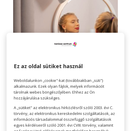
Ez az oldal sütiket használ
Ragyogjunk bronzosítóval
Weboldalunkon „cookie"-kat (továbbiakban „süti")
alkalmazunk. Ezek olyan fájlok, melyek információt
A bronzosító fényesebbé varázsolja a
tárolnak webes böngészőjében. Ehhez az Ön
szemeket, fehérebbé teszi a fogakat – mindenki
hozzájárulása szükséges.
jobban néz ki, ha egy kis melegség adódik a
A „sütiket" az elektronikus hírközlésről szóló 2003. évi C.
bőréhez, ennek pedig mikor máskor lenne itt az
törvény, az elektronikus kereskedelmi szolgáltatások, az
információs társadalommal összefüggő szolgáltatások
ideje, mint nyáron.
egyes kérdéseiről szóló 2001. évi CVIII. törvény, valamint
A bronzosító használatától az arc