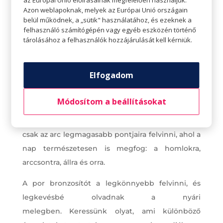
az Európai Unió előírásainak megfelelően használjuk.
egészségesebbnek és sokkal frissebbnek
Azon weblapoknak, melyek az Európai Unió országain
belül működnek, a „sütik" használatához, és ezeknek a
tűnik. Ennél is, akárcsak az alapozónál,
felhasználó számítógépén vagy egyéb eszközén történő
bőrtípusnak megfelelően válasszunk állagot.
tárolásához a felhasználók hozzájárulását kell kérniük.
Zsírosabb bőrre port, míg száraz bőrre krémes
állagú terméket érdemes választani. Nézzük
Elfogadom
bátran végig az üzlet kínálatát, és válasszunk a
bőrszínünket is figyelembe véve.
Módosítom a beállításokat
Annak érdekében, hogy a látvány frissnek és
természetesnek hasson, érdemes a bronzosítót
csak az arc legmagasabb pontjaira felvinni, ahol a
nap természetesen is megfog: a homlokra,
arccsontra, állra és orra.
A por bronzosítót a legkönnyebb felvinni, és
legkevésbé olvadnak a nyári
melegben. Keressünk olyat, ami különböző