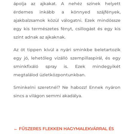
ápolja az ajkakat. A nehéz színek helyett
érdemes inkább a könnyed szájfények,
ajakbalzsamok közül válogatni. Ezek mindössze
egy kis természetes fényt, csillogást és egy kis
színt adnak az ajkaknak.
Az öt tippen kívül a nyári sminkbe beletartozik
egy jó, lehetőleg vízálló szempillaspirál, és egy
sminkfixáló spray is. Ezek mindegyikét
megtalálod üzletközpontunkban.
Sminkelni szeretnél? Ne habozz! Ennek nyáron
sincs a világon semmi akadálya.
←
FŰSZERES FLEKKEN HAGYMALEKVÁRRAL ÉS