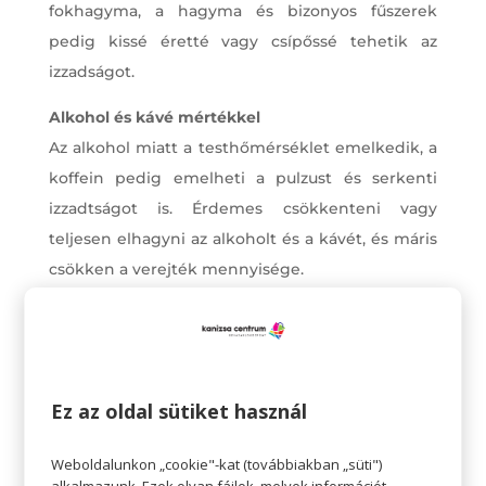
fokhagyma, a hagyma és bizonyos fűszerek
pedig kissé éretté vagy csípőssé tehetik az
izzadságot.
Alkohol és kávé mértékkel
Az alkohol miatt a testhőmérséklet emelkedik, a
koffein pedig emelheti a pulzust és serkenti
izzadtságot is. Érdemes csökkenteni vagy
teljesen elhagyni az alkoholt és a kávét, és máris
csökken a verejték mennyisége.
Testápolók, krémek csak okosan!
Nem árt kerülni
a testápolókat, hidratáló
krémeket, erős sminkeket vagy bármit, ami egy
plusz réteget rak a bőrre. Ha más bőrbetegségek
Ez az oldal sütiket használ
miatt mégis használni kell krémeket, érdemes az
Weboldalunkon „cookie"-kat (továbbiakban „süti")
üzletközpontunk drogériájában olyan könnyű,