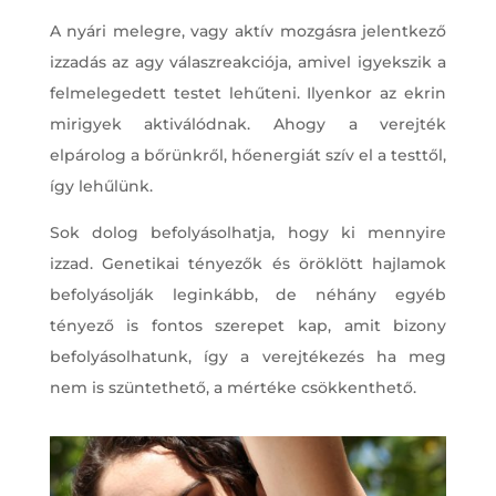
A nyári melegre, vagy aktív mozgásra jelentkező
izzadás az agy válaszreakciója, amivel igyekszik a
felmelegedett testet lehűteni. Ilyenkor az ekrin
mirigyek aktiválódnak. Ahogy a verejték
elpárolog a bőrünkről, hőenergiát szív el a testtől,
így lehűlünk.
Sok dolog befolyásolhatja, hogy ki mennyire
izzad. Genetikai tényezők és öröklött hajlamok
befolyásolják leginkább, de néhány egyéb
tényező is fontos szerepet kap, amit bizony
befolyásolhatunk, így a verejtékezés ha meg
nem is szüntethető, a mértéke csökkenthető.