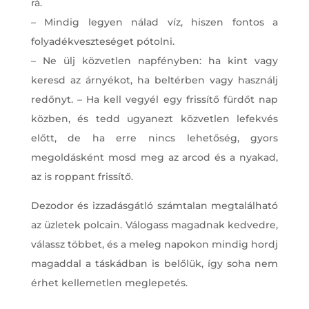
rá.
– Mindig legyen nálad víz, hiszen fontos a
folyadékveszteséget pótolni.
– Ne ülj közvetlen napfényben: ha kint vagy
keresd az árnyékot, ha beltérben vagy használj
redőnyt. – Ha kell vegyél egy frissítő fürdőt nap
közben, és tedd ugyanezt közvetlen lefekvés
előtt, de ha erre nincs lehetőség, gyors
megoldásként mosd meg az arcod és a nyakad,
az is roppant frissítő.
Dezodor és izzadásgátló számtalan megtalálható
az üzletek polcain. Válogass magadnak kedvedre,
válassz többet, és a meleg napokon mindig hordj
magaddal a táskádban is belőlük, így soha nem
érhet kellemetlen meglepetés.