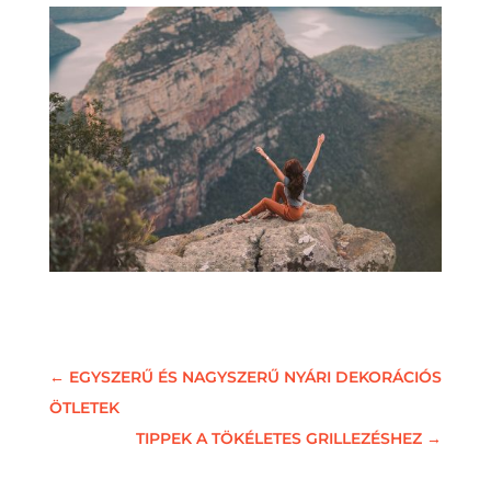
←
EGYSZERŰ ÉS NAGYSZERŰ NYÁRI DEKORÁCIÓS
ÖTLETEK
TIPPEK A TÖKÉLETES GRILLEZÉSHEZ
→