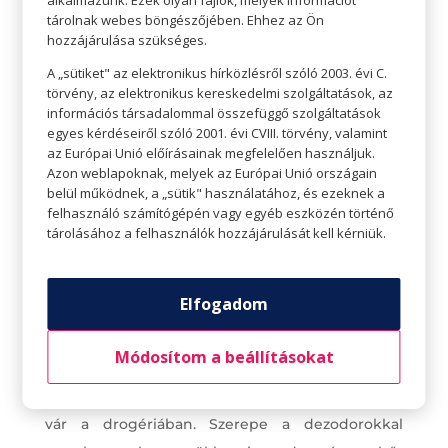
alkalmazunk. Ezek olyan fájlok, melyek információt
olajmentes formulákat keresni, amik jobban
tárolnak webes böngészőjében. Ehhez az Ön
felszívódnak.
hozzájárulása szükséges.
A „sütiket" az elektronikus hírközlésről szóló 2003. évi C.
törvény, az elektronikus kereskedelmi szolgáltatások, az
információs társadalommal összefüggő szolgáltatások
egyes kérdéseiről szóló 2001. évi CVIII. törvény, valamint
az Európai Unió előírásainak megfelelően használjuk.
Azon weblapoknak, melyek az Európai Unió országain
belül működnek, a „sütik" használatához, és ezeknek a
felhasználó számítógépén vagy egyéb eszközén történő
tárolásához a felhasználók hozzájárulását kell kérniük.
Elfogadom
Módosítom a beállításokat
Használj izzadásgátlót!
Golyós deo, krém, hónalj spray számtalan fajtája
vár a drogériában. Szerepe a dezodorokkal