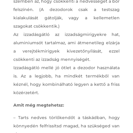
szemben az, hogy csökkenti a nedvességet a bőr
felszínén. (A dezodorok csak a testszag
kialakulását gátolják, vagy a kellemetlen
szagokat csökkentik.)
Az izzadásgátló az izzadságmirigyekre hat,
aluminiumsót tartalmaz, ami átmenetileg elzárja
a verejtékmirigyek kivezetőnyílását, ezzel
csökkenti az izzadság mennyiségét.
Izzadásgátló mellé jó ötlet a dezodor használata
is. Az a legjobb, ha mindkét termékből van
kéznél, hogy kombinálható legyen a kettő a friss
közérzetért.
Amit még megtehetsz:
– Tarts nedves törlőkendőt a táskádban, hogy
könnyedén felfrissítsd magad, ha szükséged van