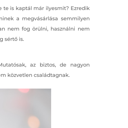
te is kaptál már ilyesmit? Ezredik
 aminek a megvásárlása semmilyen
san nem fog örülni, használni nem
 sértő is.
Mutatósak, az biztos, de nagyon
em közvetlen családtagnak.