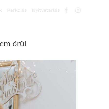
k
Parkolás
Nyitvatartás
nem örül