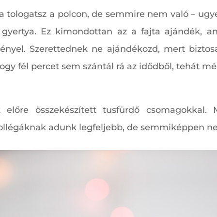
a tologatsz a polcon, de semmire nem való – ugye 
, gyertya. Ez kimondottan az a fajta ajándék,
igényel. Szerettednek ne ajándékozd, mert bizto
hogy fél percet sem szántál rá az idődből, tehát még
 előre összekészített tusfürdő csomagokkal. 
 kollégáknak adunk legfeljebb, de semmiképpen n