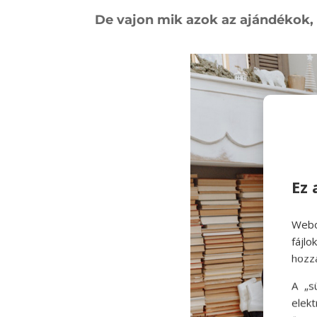
De vajon mik azok az ajándékok, 
Ez 
Webo
fájl
hozz
A „s
elek