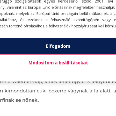
efüggő szolgáltatások egyes kérdéseiről szóló 2001. évi C
ny, valamint az Európai Unió előírásainak megfelelően használjuk
apoknak, melyek az Európai Unió országain belül működnek, a „s
nálatához, és ezeknek a felhasználó számítógépén vagy 
zén történő tárolásához a felhasználók hozzájárulását kell kérniü
Elfogadom
Módosítom a beállításokat
et kapni az üzletekben, és a legtöbb nő örü
e a Valentin-nap, kínos lehet ugyanis felnyitni e
em kimondottan cuki boxerre vágynak a fa alatt, a
rfinak se nőnek.