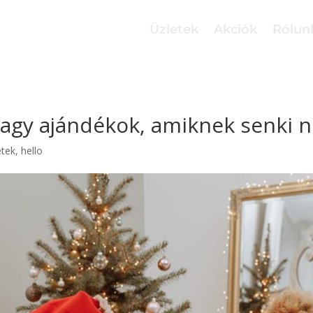
Üzletek
Akciók
Rólun
vagy ajándékok, amiknek senki 
etek
,
hello