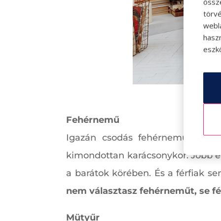
össz
törvé
webl
hasz
eszkö
Fehérnemű
Igazán csodás fehérneműket leh
kimondottan karácsonykor. Jobb err
a barátok körében. És a férfiak s
nem választasz fehérneműt, se fé
Mütyűr