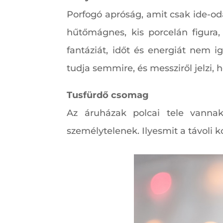
Porfogó apróság, amit csak ide-od
hűtőmágnes, kis porcelán figura
fantáziát, időt és energiát nem 
tudja semmire, és messziről jelzi, 
Tusfürdő csomag
Az áruházak polcai tele vannak
személytelenek. Ilyesmit a távoli