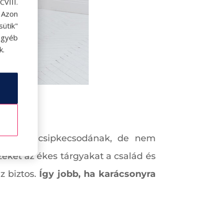
VIII.
. Azon
ütik"
egyéb
k.
l is egy csipkecsodának, de nem
zeket az ékes tárgyakat a család és
z biztos.
Így jobb, ha karácsonyra