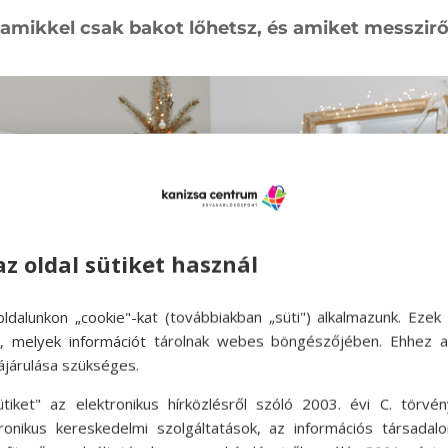
amikkel csak bakot lőhetsz, és amiket messzirő
az oldal sütiket használ
ldalunkon „cookie"-kat (továbbiakban „süti") alkalmazunk. Ezek 
ok, melyek információt tárolnak webes böngészőjében. Ehhez 
ájárulása szükséges.
ütiket" az elektronikus hírközlésről szóló 2003. évi C. törvén
tronikus kereskedelmi szolgáltatások, az információs társadal