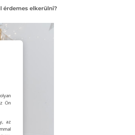
l érdemes elkerülni?
olyan
az Ön
y, az
ommal