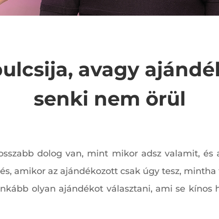
ulcsija, avagy ajánd
senki nem örül
rosszabb dolog van, mint mikor adsz valamit, és
zés, amikor az ajándékozott csak úgy tesz, mintha 
s inkább olyan ajándékot választani, ami se kíno