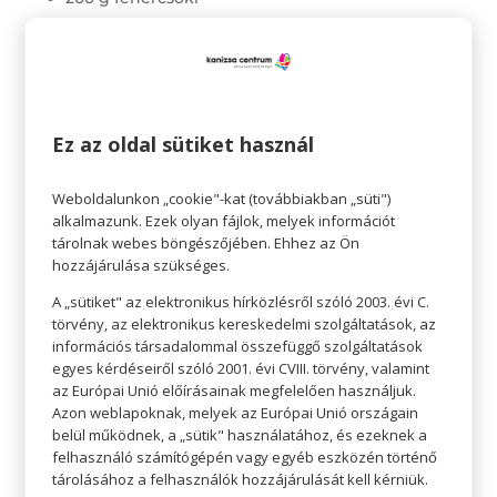
500 g mascarpone
100 g porcukor
narancshéj
1 tk vanília
Ez az oldal sütiket használ
Fehércsokit 50 g habtejszínnel felolvasztjuk, és
Weboldalunkon „cookie"-kat (továbbiakban „süti")
félretesszük hűlni. A megmaradt 150 g
alkalmazunk. Ezek olyan fájlok, melyek információt
habtejszínt felverjük, majd hozzáadjuk a többi
tárolnak webes böngészőjében. Ehhez az Ön
nyersanyagot. Csomómentesre keverjük, és
hozzájárulása szükséges.
tölthetünk is. Dekorációhoz teszünk félre a
A „sütiket" az elektronikus hírközlésről szóló 2003. évi C.
törvény, az elektronikus kereskedelmi szolgáltatások, az
krémből, a maradékot harmadoljuk, és betöltjük
információs társadalommal összefüggő szolgáltatások
a tortát. Félretett krémmel bevonjuk, és
egyes kérdéseiről szóló 2001. évi CVIII. törvény, valamint
díszíthetjük.
az Európai Unió előírásainak megfelelően használjuk.
Azon weblapoknak, melyek az Európai Unió országain
Cupcake:
belül működnek, a „sütik" használatához, és ezeknek a
felhasználó számítógépén vagy egyéb eszközén történő
tárolásához a felhasználók hozzájárulását kell kérniük.
A répatorta mennyiségét felezzük, a tésztát