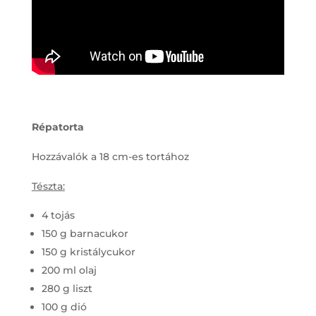
Répatorta
Hozzávalók a 18 cm-es tortához
Tészta:
4 tojás
150 g barnacukor
150 g kristálycukor
200 ml olaj
280 g liszt
100 g dió