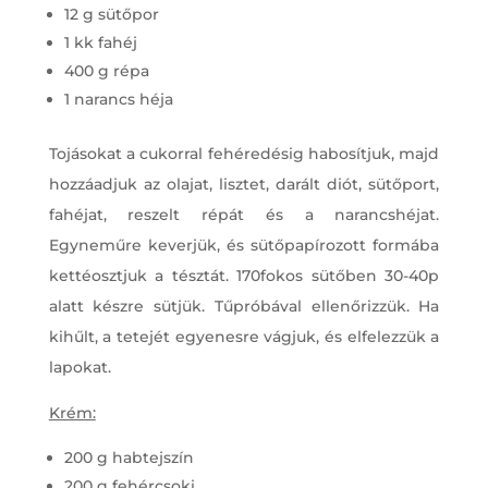
12 g sütőpor
1 kk fahéj
400 g répa
1 narancs héja
Tojásokat a cukorral fehéredésig habosítjuk, majd
hozzáadjuk az olajat, lisztet, darált diót, sütőport,
fahéjat, reszelt répát és a narancshéjat.
Egyneműre keverjük, és sütőpapírozott formába
kettéosztjuk a tésztát. 170fokos sütőben 30-40p
alatt készre sütjük. Tűpróbával ellenőrizzük. Ha
kihűlt, a tetejét egyenesre vágjuk, és elfelezzük a
lapokat.
Krém:
200 g habtejszín
200 g fehércsoki