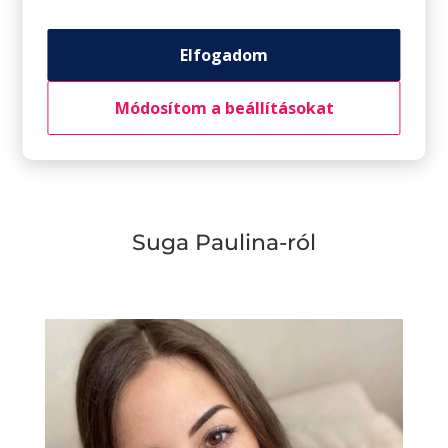
papírkosárba töltve 20-25 p alatt készre sütjük!
Elfogadom
Dekoráció:
Fészek: 100g étcsoki, csoki/cukortojás
Módosítom a beállításokat
Répás kert: eper, 200g fehércsoki, narancssárga
ételfesték, kakaós keksz
Suga Paulina-ról