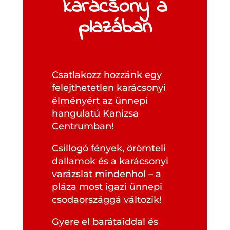
karácsony a
plazában
Csatlakozz hozzánk egy
felejthetetlen karácsonyi
élményért az ünnepi
hangulatú Kanizsa
Centrumban!
Csillogó fények, örömteli
dallamok és a karácsonyi
varázslat mindenhol – a
pláza most igazi ünnepi
csodaországgá változik!
Gyere el barátaiddal és