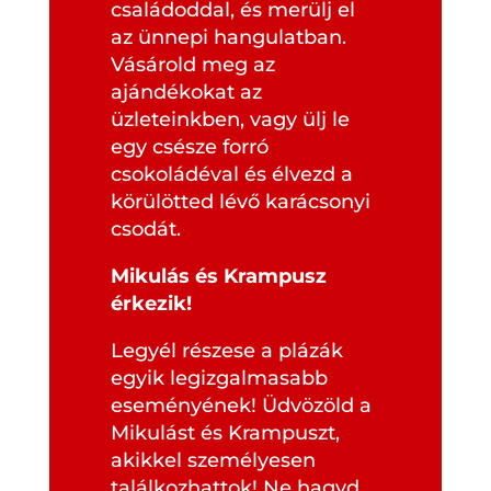
családoddal, és merülj el
az ünnepi hangulatban.
Vásárold meg az
ajándékokat az
üzleteinkben, vagy ülj le
egy csésze forró
csokoládéval és élvezd a
körülötted lévő karácsonyi
csodát.
Mikulás és Krampusz
érkezik!
Legyél részese a plázák
egyik legizgalmasabb
eseményének! Üdvözöld a
Mikulást és Krampuszt,
akikkel személyesen
találkozhattok! Ne hagyd