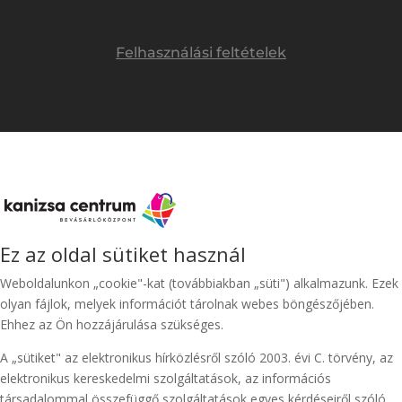
Felhasználási feltételek
Ez az oldal sütiket használ
Weboldalunkon „cookie"-kat (továbbiakban „süti") alkalmazunk. Ezek
olyan fájlok, melyek információt tárolnak webes böngészőjében.
Ehhez az Ön hozzájárulása szükséges.
A „sütiket" az elektronikus hírközlésről szóló 2003. évi C. törvény, az
elektronikus kereskedelmi szolgáltatások, az információs
társadalommal összefüggő szolgáltatások egyes kérdéseiről szóló