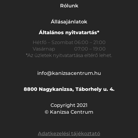
Rólunk
Állásajánlatok
Általános nyitvatartás*
Hétfő – Szombat
06:00 – 21:00
Vasárnap
07:00 – 19:00
*Az üzletek nyitvatartása eltérő lehet.
info@kanizsacentrum.hu
8800 Nagykanizsa, Táborhely u. 4.
Copyright 2021
© Kanizsa Centrum
Adatkezelési tájékoztató