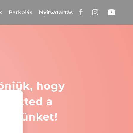
k
Parkolás
Nyitvatartás
önjük, hogy
öltötted a
dőívünket!