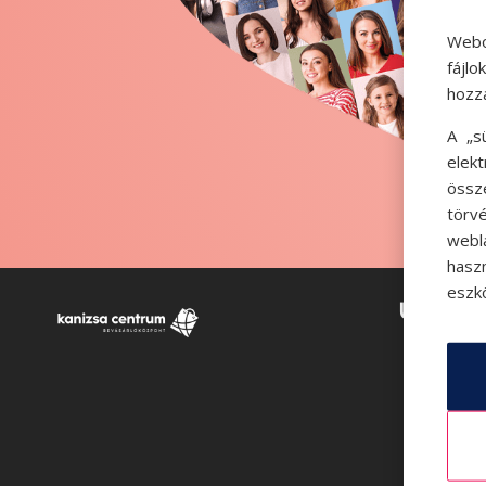
Webo
fájl
hozz
A „s
elek
össz
törvé
webl
hasz
eszkö
Üzlete