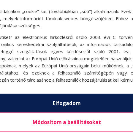
ldalunkon „cookie"-kat (továbbiakban „süti") alkalmazunk. Ezek 
ok, melyek információt tárolnak webes böngészőjében. Ehhez 
ájárulása szükséges.
VI
ütiket" az elektronikus hírközlésről szóló 2003. évi C. törvén
tronikus kereskedelmi szolgáltatások, az információs társadal
efüggő szolgáltatások egyes kérdéseiről szóló 2001. évi C
ny, valamint az Európai Unió előírásainak megfelelően használjuk
apoknak, melyek az Európai Unió országain belül működnek, a „s
nálatához, és ezeknek a felhasználó számítógépén vagy 
zén történő tárolásához a felhasználók hozzájárulását kell kérniü
k
Akciók
Ak
Rólunk
Állásajánlat
Elfogadom
Módosítom a beállításokat