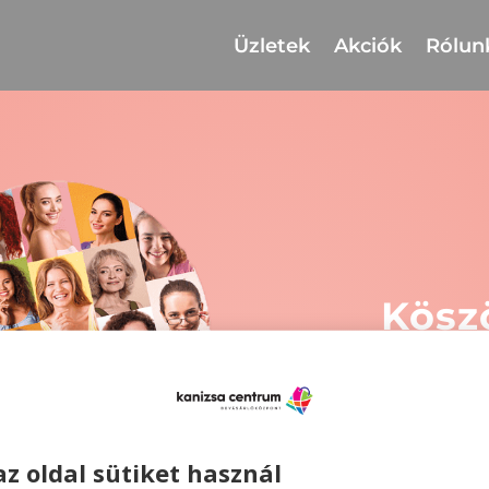
Üzletek
Akciók
Rólun
Kösz
kit
kér
az oldal sütiket használ