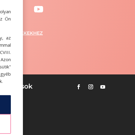
olyan
az Ön
SSZA A CIKKEKHEZ
y, az
ommal
VIII.
. Azon
ütik"
egyéb
k.
tualitások
ok