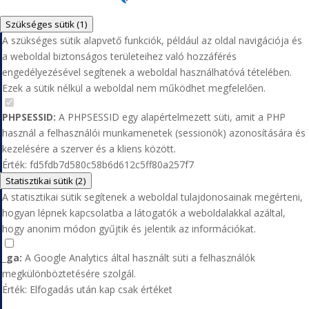
Szükséges sütik
(1)
A szükséges sütik alapvető funkciók, például az oldal navigációja és
a weboldal biztonságos területeihez való hozzáférés
engedélyezésével segítenek a weboldal használhatóvá tételében.
Ezek a sütik nélkül a weboldal nem működhet megfelelően.
PHPSESSID:
A PHPSESSID egy alapértelmezett süti, amit a PHP
használ a felhasználói munkamenetek (sessionök) azonosítására és
kezelésére a szerver és a kliens között.
Érték: fd5fdb7d580c58b6d612c5ff80a257f7
Statisztikai sütik
(2)
A statisztikai sütik segítenek a weboldal tulajdonosainak megérteni,
hogyan lépnek kapcsolatba a látogatók a weboldalakkal azáltal,
hogy anonim módon gyűjtik és jelentik az információkat.
_ga:
A Google Analytics által használt süti a felhasználók
megkülönböztetésére szolgál.
Érték: Elfogadás után kap csak értéket