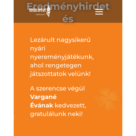
Eredményhirdet
és
Lezárult nagysikerű
nyári
nyereményjátékunk,
ahol rengetegen
játszottatok velünk!
A szerencse végül
Vargané
Évának
kedvezett,
gratulálunk neki!