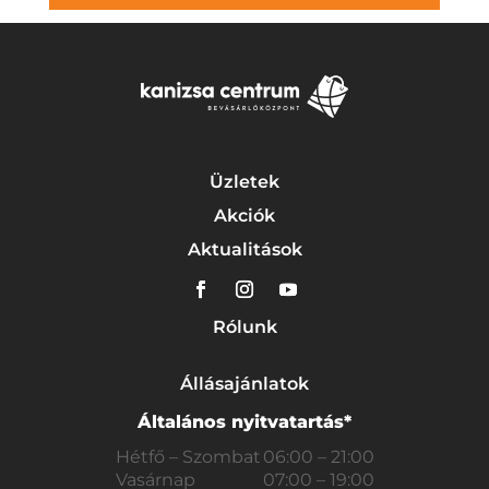
Üzletek
Akciók
Aktualitások
Rólunk
Állásajánlatok
Általános nyitvatartás*
Hétfő – Szombat
06:00 – 21:00
Vasárnap
07:00 – 19:00