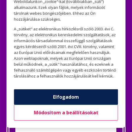
Weboldalunkon „cookie"-kat (továbbiakban „süti")
alkalmazunk. Ezek olyan fájlok, melyek információt
tárolnak webes böngészőjében. Ehhez az Ön
hozzájárulása szükséges.
A „sütiket" az elektronikus hírközlésről szóló 2003. évi C.
törvény, az elektronikus kereskedelmi szolgáltatások, az
információs társadalommal összefüggő szolgáltatások
egyes kérdéseiről szóló 2001. évi CVIII. törvény, valamint
az Európai Unió előírásainak megfelelően használjuk.
Azon weblapoknak, melyek az Európai Unió országain
belül működnek, a „sütik" használatához, és ezeknek a
felhasználó számítógépén vagy egyéb eszközén történő
tárolásához a felhasználók hozzájárulását kell kérniük.
Elfogadom
Módosítom a beállításokat