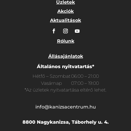
Üzletek
Akciók
Aktualitások
Rólunk
Állásajánlatok
Általános nyitvatartás*
Hétfő – Szombat
06:00 – 21:00
Vasárnap
07:00 – 19:00
*Az üzletek nyitvatartása eltérő lehet.
info@kanizsacentrum.hu
8800 Nagykanizsa, Táborhely u. 4.