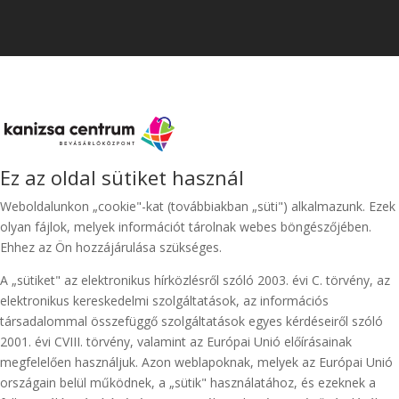
Ez az oldal sütiket használ
Weboldalunkon „cookie"-kat (továbbiakban „süti") alkalmazunk. Ezek
olyan fájlok, melyek információt tárolnak webes böngészőjében.
Ehhez az Ön hozzájárulása szükséges.
A „sütiket" az elektronikus hírközlésről szóló 2003. évi C. törvény, az
elektronikus kereskedelmi szolgáltatások, az információs
társadalommal összefüggő szolgáltatások egyes kérdéseiről szóló
2001. évi CVIII. törvény, valamint az Európai Unió előírásainak
megfelelően használjuk. Azon weblapoknak, melyek az Európai Unió
országain belül működnek, a „sütik" használatához, és ezeknek a