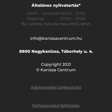
Általános nyitvatartás*
Hétfő – Szombat
06:00 – 21:00
Vasárnap
07:00 – 19:00
*Az üzletek nyitvatartása eltérő lehet.
info@kanizsacentrum.hu
8800 Nagykanizsa, Táborhely u. 4.
Copyright 2021
© Kanizsa Centrum
Adatkezelési tájékoztató
Felhasználási feltételek