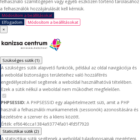
felhasználó számítógépén vagy egyéb eszközén történő tárolásához
a felhasználók hozzájárulását kell kérniük.
Módosítom a beállításokat
Elfogadom
Módosítom a beállításokat
×
Szükséges sütik
(1)
A szükséges sütik alapvető funkciók, például az oldal navigációja és
a weboldal biztonságos területeihez való hozzáférés
engedélyezésével segítenek a weboldal használhatóvá tételében.
Ezek a sütik nélkül a weboldal nem működhet megfelelően.
PHPSESSID:
A PHPSESSID egy alapértelmezett süti, amit a PHP
használ a felhasználói munkamenetek (sessionök) azonosítására és
kezelésére a szerver és a kliens között.
Érték: ef6646cca1384a93774fa014fd5f7920
Statisztikai sütik
(2)
A statisztikai sütik segítenek a weboldal tulajdonosainak megérteni,