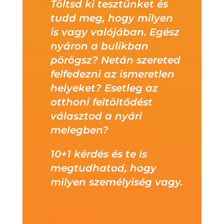
Töltsd ki tesztünket és
tudd meg, hogy milyen
is vagy valójában. Egész
nyáron a bulikban
pörögsz? Netán szereted
felfedezni az ismeretlen
helyeket? Esetleg az
otthoni feltöltődést
választod a nyári
melegben?
10+1 kérdés és te is
megtudhatod, hogy
milyen személyiség vagy.
Lépés
1
/
11