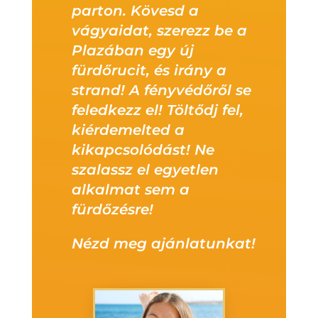
parton. Kövesd a
vágyaidat, szerezz be a
Plazában egy új
fürdőrucit, és irány a
strand! A fényvédőről se
feledkezz el! Töltődj fel,
kiérdemelted a
kikapcsolódást! Ne
szalassz el egyetlen
alkalmat sem a
fürdőzésre!
Nézd meg ajánlatunkat!