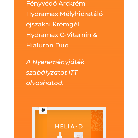
Fényvédő Arckrém
Hydramax Mélyhidratáló
éjszakai Krémgél
Hydramax C-Vitamin &
Hialuron Duo
A Nyereményjáték
szabályzatot
ITT
olvashatod.