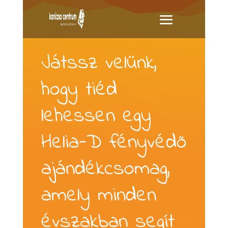
Játssz velünk,
hogy tiéd
lehessen egy
Helia-D fényvédő
ajándékcsomag,
amely minden
évszakban segít