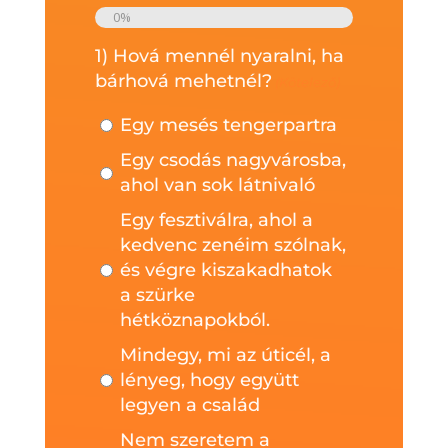
0%
1) Hová mennél nyaralni, ha
bárhová mehetnél?
(Kötelező)
Egy mesés tengerpartra
Egy csodás nagyvárosba,
ahol van sok látnivaló
Egy fesztiválra, ahol a
kedvenc zenéim szólnak,
és végre kiszakadhatok
a szürke
hétköznapokból.
Mindegy, mi az úticél, a
lényeg, hogy együtt
legyen a család
Nem szeretem a