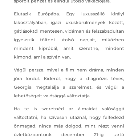
spórolt pénzét és elindul utolsó vakációjára.
Elutazik Európába. Egy luxusszálló királyi
lakosztályában, igazi luxuskörülmények között,
gátlásoktól mentesen, vidáman és felszabadultan
igyekszik tölteni utolsó napjait, miközben
mindent kipróbál, amit szeretne, mindent
kimond, ami a szívén van.
Végül persze, mivel a film nem dráma, minden
jóra fordul. Kiderül, hogy a diagnózis téves,
Georgia megtalálja a szerelmet, és végül a
lehetőségeit valósággá változtatja.
Ha te is szeretnéd az álmaidat valósággá
változtatni, ha szívesen utaznál, hogy felfedezd
önmagad, nincs más dolgod, mint részt venni
üzletközpontunk december 21-ig tartó