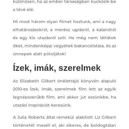
különösen, ha az ember társaságban kuckózik be
a tévé elé.
Mi most három olyan filmet hoztunk, ami a nagy
elhatározásokról, a merész ugrásról, a kalandról
és egy kis utazásról szól. Ha még nem láttátok
őket, mindenképp vegyétek bakancslistára, és az
ünnepek alatt pótoljátok!
Ízek, imák, szerelmek
Az Elizabeth Gilbert önéletrajzi könyvén alapuló
2010-es Ízek, imák, szerelmek film lett az egyik
legnépszerűbb film, ami akkor jut eszünkbe, ha
utazási inspirációt keresünk.
A Julia Roberts által remekül alakított Liz Gilbert
történetét meséli el, aki sikeres, de boldogtalan