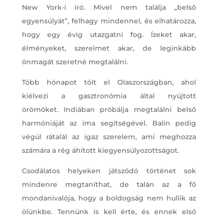
New York-i író. Mivel nem találja „belső
egyensúlyát”, felhagy mindennel, és elhatározza,
hogy egy évig utazgatni fog. Ízeket akar,
élményeket, szerelmet akar, de leginkább
önmagát szeretné megtalálni.
Több hónapot tölt el Olaszországban, ahol
kiélvezi a gasztronómia által nyújtott
örömöket. Indiában próbálja megtalálni belső
harmóniáját az ima segítségével. Balin pedig
végül rátalál az igaz szerelem, ami meghozza
számára a rég áhított kiegyensúlyozottságot.
Csodálatos helyeken játszódó történet sok
mindenre megtaníthat, de talán az a fő
mondanivalója, hogy a boldogság nem hullik az
ölünkbe. Tennünk is kell érte, és ennek első