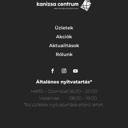
Üzletek
Akciók
Aktualitások
Rólunk
Általános nyitvatartás*
Hétfő – Szombat
06:00 – 20:00
Vasárnap
08:00 – 19:00
*Az üzletek nyitvatartása eltérő lehet.