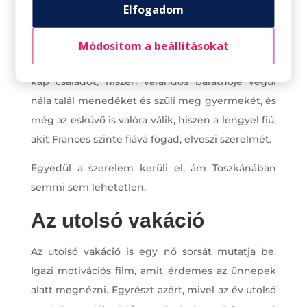
egy kicsit összetört szívén. Frances a felújítás
Elfogadom
alatt családot, barátokat, esküvőt kíván magának,
s a következő évben, miközben dolgoznak, furcsa
Módosítom a beállításokat
módon minden vágya teljesül. Kap barátokat,
kap családot, hiszen várandós barátnője végül
nála talál menedéket és szüli meg gyermekét, és
még az esküvő is valóra válik, hiszen a lengyel fiú,
akit Frances szinte fiává fogad, elveszi szerelmét.
Egyedül a szerelem kerüli el, ám Toszkánában
semmi sem lehetetlen.
Az utolsó vakáció
Az utolsó vakáció is egy nő sorsát mutatja be.
Igazi motivációs film, amit érdemes az ünnepek
alatt megnézni. Egyrészt azért, mivel az év utolsó