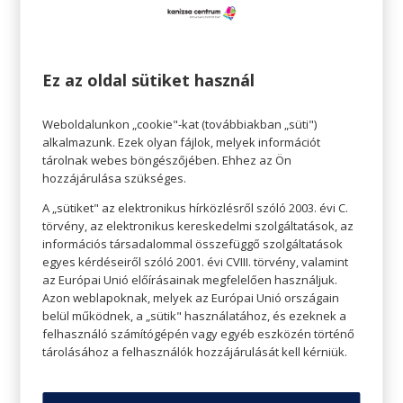
Talán ugyanez a mondanivalója a Napsütötte
Toszkána című filmnek is, amiben szintén egy író
életébe vethetünk egy pillantást.
Ez az oldal sütiket használ
Frances Mayes író San Francisco-ban, akinek
látszólag tökéletes az élete. A látszat egy pillanat
Weboldalunkon „cookie"-kat (továbbiakban „süti")
alkalmazunk. Ezek olyan fájlok, melyek információt
alatt omlik össze, mikor kiderül, hogy férje
tárolnak webes böngészőjében. Ehhez az Ön
viszonyt folytat. A nem méltányos, bonyolult
hozzájárulása szükséges.
válás, az új barátnő várandóssága depresszióssá
A „sütiket" az elektronikus hírközlésről szóló 2003. évi C.
teszi Frances-t, aki végül Olaszországba utazik
törvény, az elektronikus kereskedelmi szolgáltatások, az
információs társadalommal összefüggő szolgáltatások
feledni.
egyes kérdéseiről szóló 2001. évi CVIII. törvény, valamint
az Európai Unió előírásainak megfelelően használjuk.
Hirtelen ötlettől vezérelve vásárol egy villát
Azon weblapoknak, melyek az Európai Unió országain
Cortonában, aminek a felújítását fura lengyel
belül működnek, a „sütik" használatához, és ezeknek a
felhasználó számítógépén vagy egyéb eszközén történő
bevándorlókra bízza. Közben sorra ismerkedik
tárolásához a felhasználók hozzájárulását kell kérniük.
meg érdekes emberekkel, akik mind
hozzáadnak valamit a jelleméhez, és gyógyítanak