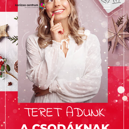
TERET ADUNK
A CSODÁKNAK