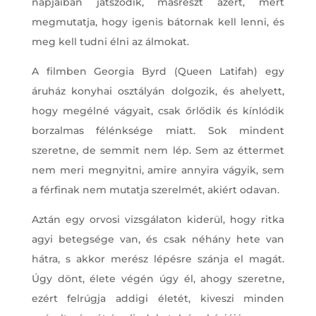
napjaiban játszódik, másrészt azért, mert
megmutatja, hogy igenis bátornak kell lenni, és
meg kell tudni élni az álmokat.
A filmben Georgia Byrd (Queen Latifah) egy
áruház konyhai osztályán dolgozik, és ahelyett,
hogy megélné vágyait, csak őrlődik és kínlódik
borzalmas félénksége miatt. Sok mindent
szeretne, de semmit nem lép. Sem az éttermet
nem meri megnyitni, amire annyira vágyik, sem
a férfinak nem mutatja szerelmét, akiért odavan.
Aztán egy orvosi vizsgálaton kiderül, hogy ritka
agyi betegsége van, és csak néhány hete van
hátra, s akkor merész lépésre szánja el magát.
Úgy dönt, élete végén úgy él, ahogy szeretne,
ezért felrúgja addigi életét, kiveszi minden