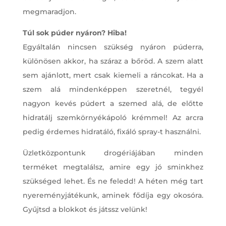
megmaradjon.
Túl sok púder nyáron? Hiba!
Egyáltalán nincsen szükség nyáron púderra,
különösen akkor, ha száraz a bőröd. A szem alatt
sem ajánlott, mert csak kiemeli a ráncokat. Ha a
szem alá mindenképpen szeretnél, tegyél
nagyon kevés púdert a szemed alá, de előtte
hidratálj szemkörnyékápoló krémmel! Az arcra
pedig érdemes hidratáló, fixáló spray-t használni.
Üzletközpontunk drogériájában minden
terméket megtalálsz, amire egy jó sminkhez
szükséged lehet. És ne feledd! A héten még tart
nyereményjátékunk, aminek fődíja egy okosóra.
Gyűjtsd a blokkot és játssz velünk!