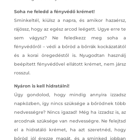
Soha ne feledd a fényvédő krémet!
Sminkeltél, kiülsz a napra, és amikor hazaérsz,
rájössz, hogy az egész arcod leégett. Ugye erre te
sem vágysz? Ne feledkezz meg soha a
fényvédőről – védi a bőröd a bőrrák kockázatától
és a korai öregedéstől is. Nyugodtan használj
beépített fényvédővel ellátott krémet, nem jársz
rosszul.
Nyáron is kell hidratálni!
Úgy gondolod, hogy mindig annyira izzadsz
napközben, így nincs szüksége a bőrödnek több
nedvességre? Nincs igazad! Még ha izzadsz is, az
arcodnak szüksége van nedvességre. Ne felejtsd
el a hidratáló krémet, ha azt szeretnéd, hogy
bőröd jól érezze magát, és a sminked jobban