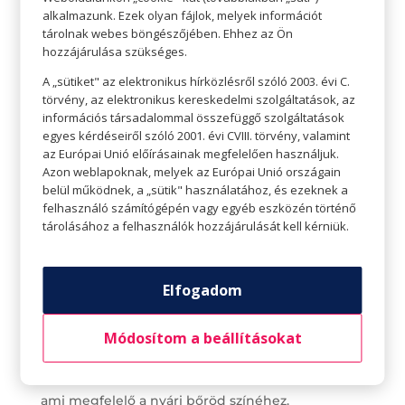
alkalmazunk. Ezek olyan fájlok, melyek információt
tárolnak webes böngészőjében. Ehhez az Ön
hozzájárulása szükséges.
A „sütiket" az elektronikus hírközlésről szóló 2003. évi C.
törvény, az elektronikus kereskedelmi szolgáltatások, az
információs társadalommal összefüggő szolgáltatások
egyes kérdéseiről szóló 2001. évi CVIII. törvény, valamint
az Európai Unió előírásainak megfelelően használjuk.
Azon weblapoknak, melyek az Európai Unió országain
belül működnek, a „sütik" használatához, és ezeknek a
felhasználó számítógépén vagy egyéb eszközén történő
Nem megfelelő árnyalat használata
tárolásához a felhasználók hozzájárulását kell kérniük.
Nyáron mindannyian barnulunk egy kicsit, így a
télen, világos bőrhöz használt alapozók és
Elfogadom
korrektorok biztosan nem lesznek megfelelőek.
Ha te is barnultál, legjobb ha sötétebb
Módosítom a beállításokat
árnyalatúra cseréled a kedvenc sminkcuccaid.
Látogass el a drogériába és keress olyan alapozót,
ami megfelelő a nyári bőröd színéhez.