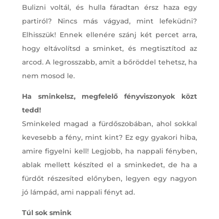
Bulizni voltál, és hulla fáradtan érsz haza egy
partiról? Nincs más vágyad, mint lefeküdni?
Elhisszük! Ennek ellenére szánj két percet arra,
hogy eltávolítsd a sminket, és megtisztítod az
arcod. A legrosszabb, amit a bőröddel tehetsz, ha
nem mosod le.
Ha sminkelsz, megfelelő fényviszonyok közt
tedd!
Sminkeled magad a fürdőszobában, ahol sokkal
kevesebb a fény, mint kint? Ez egy gyakori hiba,
amire figyelni kell! Legjobb, ha nappali fényben,
ablak mellett készíted el a sminkedet, de ha a
fürdőt részesíted előnyben, legyen egy nagyon
jó lámpád, ami nappali fényt ad.
Túl sok smink