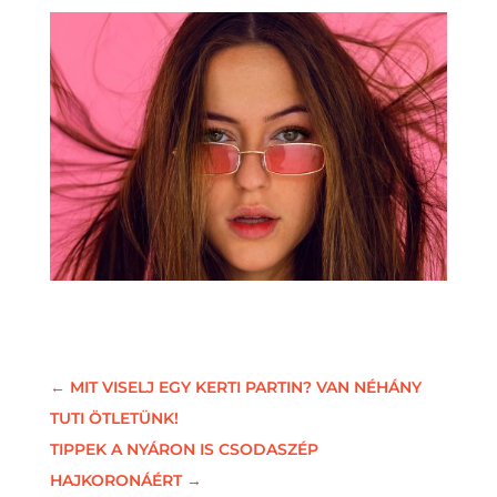
←
MIT VISELJ EGY KERTI PARTIN? VAN NÉHÁNY
TUTI ÖTLETÜNK!
TIPPEK A NYÁRON IS CSODASZÉP
HAJKORONÁÉRT
→