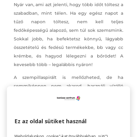
Nyár van, ami azt jelenti, hogy több időt töltesz a
szabadban, mint télen. Ha egy egész napot a
tűző napon töltesz, nem kell teljes
fedőképességű alapozó, sem túl sok szemsmink.
Sokkal jobb, ha befektetsz könnyű, lágyabb
összetételű és fedésű termékekbe, bb vagy cc
krémbe, és hagyod lélegezni a bőrödet! A
kevesebb több – legalábbis nyáron!
A szempillaspirált is mellőzheted, de ha
semmiképpen nem akarod, használj vízálló
készítményeket, azok nem hagynak cserben
úszás közben sem, és az izzadás sem tesz kárt
bennük.
Ez az oldal sütiket használ
Weboldalunkon „cookie"-kat (továbbiakban „süti")