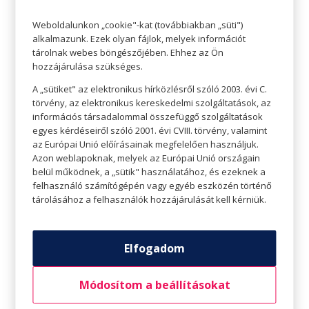
karbonlábnyomunkat.
Weboldalunkon „cookie"-kat (továbbiakban „süti")
Nézzük meg jobban, mit használunk
alkalmazunk. Ezek olyan fájlok, melyek információt
Mielőtt felkenjük a fényvédő
tárolnak webes böngészőjében. Ehhez az Ön
hozzájárulása szükséges.
krémet, megnézzük, mi az összetétele? Bizony a
legtöbben nem tesszük, pedig sokat jelentene. A
A „sütiket" az elektronikus hírközlésről szóló 2003. évi C.
törvény, az elektronikus kereskedelmi szolgáltatások, az
mérgező anyagokat tartalmazó fényvédők
információs társadalommal összefüggő szolgáltatások
rendkívül károsak a természetes vizekre. Ha
egyes kérdéseiről szóló 2001. évi CVIII. törvény, valamint
az Európai Unió előírásainak megfelelően használjuk.
tudjuk, jobb, ha nem mérgező, természetes
Azon weblapoknak, melyek az Európai Unió országain
fényvédőt vásárolunk és használunk, ami
belül működnek, a „sütik" használatához, és ezeknek a
általában cink-oxidból vagy titán-dioxidból
felhasználó számítógépén vagy egyéb eszközén történő
tárolásához a felhasználók hozzájárulását kell kérniük.
készül. Nemcsak a bőrünket védi, de csökkenti a
vizek lakóira és növényekre gyakorolt ​​hatását is.
Elfogadom
Voltál már drogériánkban? Nézz körül nálunk, ha
szuper fényvédőt keresel!
Módosítom a beállításokat