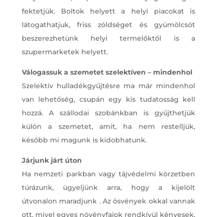
fektetjük. Boltok helyett a helyi piacokat is
látogathatjuk, friss zöldséget és gyümölcsöt
beszerezhetünk helyi termelőktől is a
szupermarketek helyett.
Válogassuk a szemetet szelektíven – mindenhol
Szelektív hulladékgyűjtésre ma már mindenhol
van lehetőség, csupán egy kis tudatosság kell
hozzá. A szállodai szobánkban is gyűjthetjük
külön a szemetet, amit, ha nem restelljük,
később mi magunk is kidobhatunk.
Járjunk járt úton
Ha nemzeti parkban vagy tájvédelmi körzetben
túrázunk, ügyeljünk arra, hogy a kijelölt
útvonalon maradjunk . Az ösvények okkal vannak
ott, mivel egyes növényfajok rendkívül kényesek,