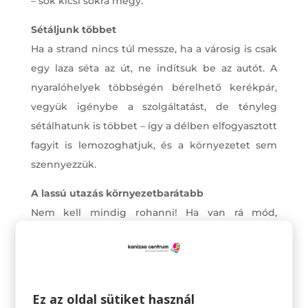
– sok kicsi sokra megy.
Sétáljunk többet
Ha a strand nincs túl messze, ha a városig is csak
egy laza séta az út, ne indítsuk be az autót. A
nyaralóhelyek többségén bérelhető kerékpár,
vegyük igénybe a szolgáltatást, de tényleg
sétálhatunk is többet – így a délben elfogyasztott
fagyit is lemozoghatjuk, és a környezetet sem
szennyezzük.
A lassú utazás környezetbarátabb
Nem kell mindig rohanni! Ha van rá mód,
utazzunk lassan – például vonattal repülő helyett.
Természetesen minden közlekedési eszköz
szennyezi valamilyen mértékben a környezetet,
de ha a repülést elhagyjuk, máris csökkentjük a
Ez az oldal sütiket használ