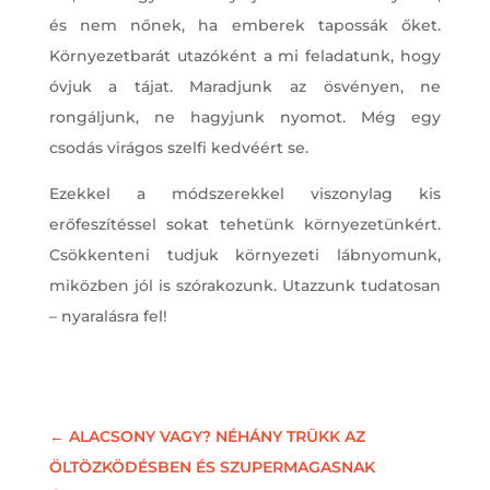
és nem nőnek, ha emberek tapossák őket.
Környezetbarát utazóként a mi feladatunk, hogy
óvjuk a tájat. Maradjunk az ösvényen, ne
rongáljunk, ne hagyjunk nyomot. Még egy
csodás virágos szelfi kedvéért se.
Ezekkel a módszerekkel viszonylag kis
erőfeszítéssel sokat tehetünk környezetünkért.
Csökkenteni tudjuk környezeti lábnyomunk,
miközben jól is szórakozunk. Utazzunk tudatosan
– nyaralásra fel!
←
ALACSONY VAGY? NÉHÁNY TRÜKK AZ
ÖLTÖZKÖDÉSBEN ÉS SZUPERMAGASNAK