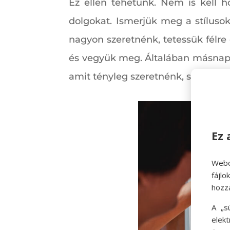
Ez ellen tehetünk. Nem is kell h
dolgokat. Ismerjük meg a stílusok
nagyon szeretnénk, tetessük félre
és vegyük meg. Általában másnap 
amit tényleg szeretnénk, s az imp
Ez 
Webo
fájl
hozz
A „s
elek