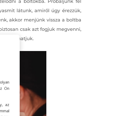
elődni a boltokba. Próbáljunk fel
yasmit látunk, amiről úgy érezzük,
énk, akkor menjünk vissza a boltba
iztosan csak azt fogjuk megvenni,
gspórolhatjuk.
olyan
az Ön
y, az
ommal