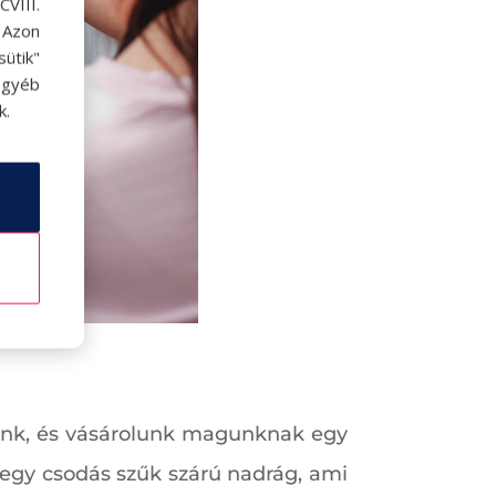
VIII.
. Azon
ütik"
egyéb
k.
yünk, és vásárolunk magunknak egy
ul egy csodás szűk szárú nadrág, ami