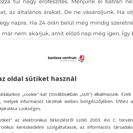
ozzá túl nagy erőfeszítés. Menjünk el bátran néz
at, az általános árakat. De ne vásároljunk. Ha ol
 egy napra. Ha 24 órán belül még mindig szeretn
már nem akarjuk, amit előző nap még igen. Így b
ulzusvásárlásokból származó pénzköltést mind me
az oldal sütiket használ
ldalunkon „cookie"-kat (továbbiakban „süti") alkalmazunk. Ezek 
ok, melyek információt tárolnak webes böngészőjében. Ehhez 
ájárulása szükséges.
ütiket" az elektronikus hírközlésről szóló 2003. évi C. törvén
tronikus kereskedelmi szolgáltatások, az információs társadal