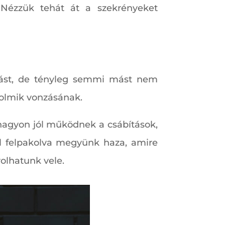
. Nézzük tehát át a szekrényeket
 mást, de tényleg semmi mást nem
 holmik vonzásának.
 nagyon jól működnek a csábítások,
al felpakolva megyünk haza, amire
olhatunk vele.