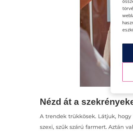
össz
törvé
webl
hasz
eszkö
Nézd át a szekrények
A trendek trükkösek. Látjuk, hog
szexi, szűk szárú farmert. Aztán va