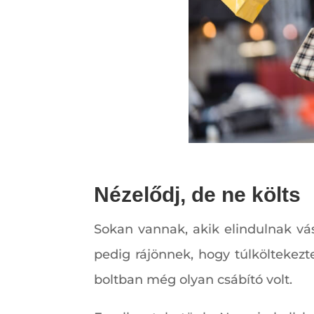
Nézelődj, de ne költs
Sokan vannak, akik elindulnak vás
pedig rájönnek, hogy túlköltekez
boltban még olyan csábító volt.