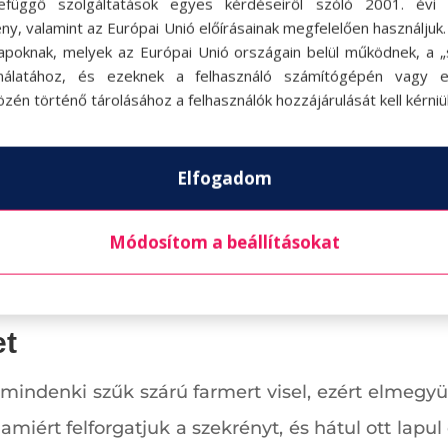
efüggő szolgáltatások egyes kérdéseiről szóló 2001. évi C
ny, valamint az Európai Unió előírásainak megfelelően használjuk
apoknak, melyek az Európai Unió országain belül működnek, a „s
nálatához, és ezeknek a felhasználó számítógépén vagy 
zén történő tárolásához a felhasználók hozzájárulását kell kérniü
Elfogadom
Módosítom a beállításokat
et
y mindenki szűk szárú farmert visel, ezért elmeg
lamiért felforgatjuk a szekrényt, és hátul ott lap