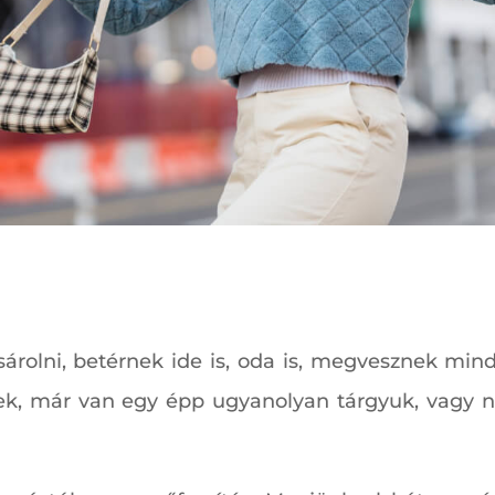
árolni, betérnek ide is, oda is, megvesznek min
tek, már van egy épp ugyanolyan tárgyuk, vagy ne