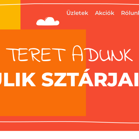
Üzletek
Akciók
Rólun
TERET ADUNK
ULIK SZTÁRJA