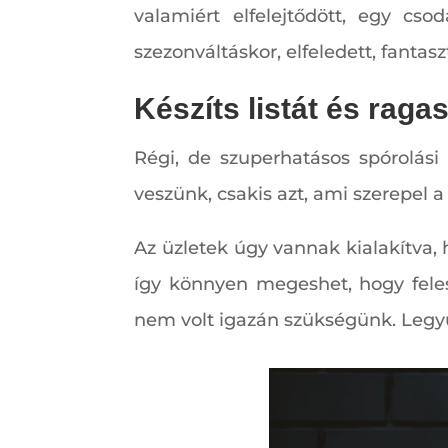
valamiért elfelejtődött, egy cs
szezonváltáskor, elfeledett, fanta
Készíts listát és raga
Régi, de szuperhatásos spórolás
veszünk, csakis azt, ami szerepel 
Az üzletek úgy vannak kialakítva,
így könnyen megeshet, hogy feles
nem volt igazán szükségünk. Legyü