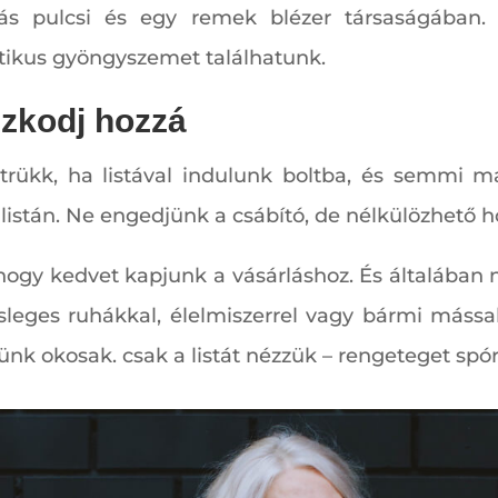
odás pulcsi és egy remek blézer társaságában
sztikus gyöngyszemet találhatunk.
szkodj hozzá
i trükk, ha listával indulunk boltba, és semmi
a listán. Ne engedjünk a csábító, de nélkülözhető
 hogy kedvet kapjunk a vásárláshoz. És általában
leges ruhákkal, élelmiszerrel vagy bármi máss
nk okosak. csak a listát nézzük – rengeteget spór