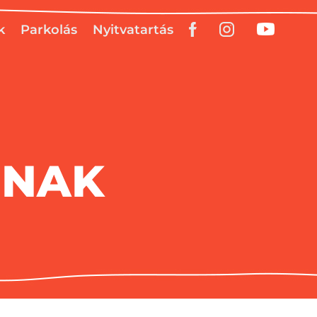
k
Parkolás
Nyitvatartás
INAK