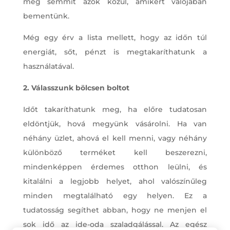
meg semmit azok közül, amikért valójában
bementünk.
Még egy érv a lista mellett, hogy az időn túl
energiát, sőt, pénzt is megtakaríthatunk a
használatával.
2. Válasszunk bölcsen boltot
Időt takaríthatunk meg, ha előre tudatosan
eldöntjük, hová megyünk vásárolni. Ha van
néhány üzlet, ahová el kell menni, vagy néhány
különböző terméket kell beszerezni,
mindenképpen érdemes otthon leülni, és
kitalálni a legjobb helyet, ahol valószínűleg
minden megtalálható egy helyen. Ez a
tudatosság segíthet abban, hogy ne menjen el
sok idő az ide-oda szaladgálással. Az egész