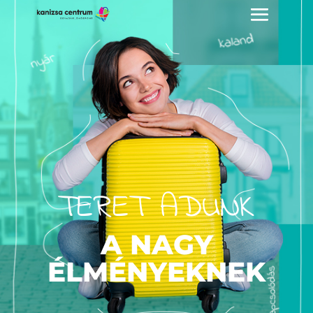
TERET ADUNK
A NAGY
ÉLMÉNYEKNEK