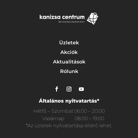
Üzletek
Akciók
Aktualitások
Rólunk
Általános nyitvatartás*
Hétfő – Szombat
06:00 – 20:00
Vasárnap
08:00 – 19:00
*Az üzletek nyitvatartása eltérő lehet.