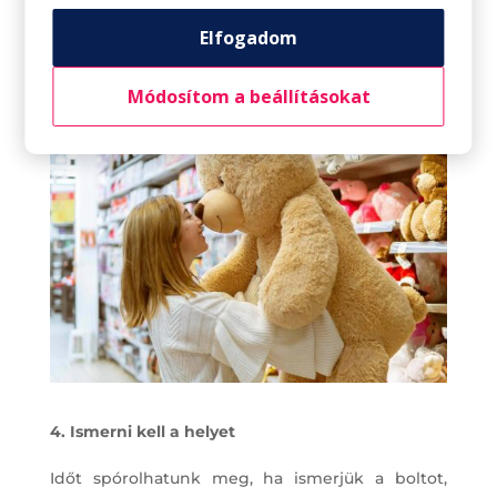
megszereznünk, amit kigondoltunk előre, és
nem kell a többiek igényeit, kívánságait is
Elfogadom
figyelembe venni.
Módosítom a beállításokat
4. Ismerni kell a helyet
Időt spórolhatunk meg, ha ismerjük a boltot,