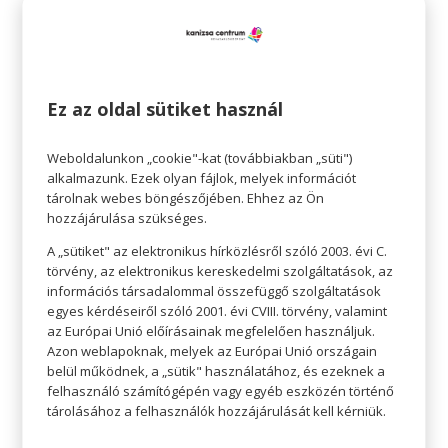
vásárlási folyamat sokkal könnyebbé és
gyorsabbá válik, ha mindent egy helyen be
tudunk szerezni.
Ez az oldal sütiket használ
Az sem baj, ha az útvonalat is előre átgondoljuk,
figyelembe véve az aktuális forgalmat is, így
Weboldalunkon „cookie"-kat (továbbiakban „süti")
elkerülhetjük, hogy hosszú percekig kelljen a
alkalmazunk. Ezek olyan fájlok, melyek információt
tárolnak webes böngészőjében. Ehhez az Ön
forgalmi dugóban araszolnunk.
hozzájárulása szükséges.
3. A leggyorsabb egyedül
A „sütiket" az elektronikus hírközlésről szóló 2003. évi C.
törvény, az elektronikus kereskedelmi szolgáltatások, az
A vásárlás, ha az egész család megy, nem lehet
információs társadalommal összefüggő szolgáltatások
gyors, mert együtt valamiért mindenképpen
egyes kérdéseiről szóló 2001. évi CVIII. törvény, valamint
az Európai Unió előírásainak megfelelően használjuk.
családi programmá lép elő. Már önmagában
Azon weblapoknak, melyek az Európai Unió országain
lerövidíti a vásárlás idejét, ha egyedül megyünk.
belül működnek, a „sütik" használatához, és ezeknek a
felhasználó számítógépén vagy egyéb eszközén történő
Egyedül könnyebb koncentrálni és gyorsabban
tárolásához a felhasználók hozzájárulását kell kérniük.
el lehet intézni a dolgokat – hiszen csak azt kell