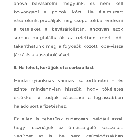
ahová bevásárolni megyünk, és nem kell
bolyongani a polcok közt. Ha élelmiszert
vásárolunk, próbáljuk meg csoportokba rendezni
a tételeket a bevásárlólistán, ahogyan azok
sorban megtalálhatók az üzletben, mert időt
takaríthatunk meg a folyosók közötti oda-vissza
járkálás kiküszöbölésével.
5. Ha lehet, kerüljük el a sorbaállást
Mindannyiunknak vannak sortörténetei – és
szinte mindannyian hisszük, hogy tökéletes
érzékkel ki tudjuk választani a leglassabban
haladó sort a fizetéshez.
Ez ellen is tehetünk tudatosan, például azzal,
hogy használjuk az önkiszolgáló kasszákat.
Segíthet az is, ha nem csúcsidőszakban