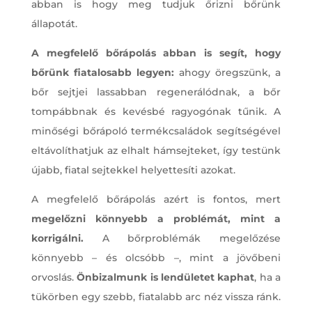
abban is hogy meg tudjuk őrizni bőrünk
állapotát.
A megfelelő bőrápolás abban is segít, hogy
bőrünk fiatalosabb legyen:
ahogy öregszünk, a
bőr sejtjei lassabban regenerálódnak, a bőr
tompábbnak és kevésbé ragyogónak tűnik. A
minőségi bőrápoló termékcsaládok segítségével
eltávolíthatjuk az elhalt hámsejteket, így testünk
újabb, fiatal sejtekkel helyettesíti azokat.
A megfelelő bőrápolás azért is fontos, mert
megelőzni könnyebb a problémát, mint a
korrigálni.
A bőrproblémák megelőzése
könnyebb – és olcsóbb –, mint a jövőbeni
orvoslás.
Önbizalmunk is lendületet kaphat
, ha a
tükörben egy szebb, fiatalabb arc néz vissza ránk.