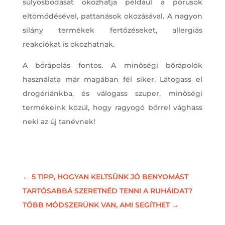
súlyosbodását okozhatja például a pórusok
eltömődésével, pattanások okozásával. A nagyon
silány termékek fertőzéseket, allergiás
reakciókat is okozhatnak.
A bőrápolás fontos. A minőségi bőrápolók
használata már magában fél siker. Látogass el
drogériánkba, és válogass szuper, minőségi
termékeink közül, hogy ragyogó bőrrel vághass
neki az új tanévnek!
←
5 TIPP, HOGYAN KELTSÜNK JÓ BENYOMÁST
TARTÓSABBÁ SZERETNÉD TENNI A RUHÁIDAT?
TÖBB MÓDSZERÜNK VAN, AMI SEGÍTHET
→