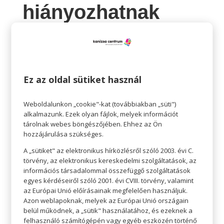
hiányozhatnak
otthon a polcról?
Arctisztító:
Óvatosan mossuk meg az arcunkat az
általunk választott termékkel. Ha száraz a bőrünk,
Ez az oldal sütiket használ
érdemes olyan arctisztítót választani, amiben
Weboldalunkon „cookie"-kat (továbbiakban „süti")
nincs alkohol, ha pedig zsíros a bőrünk, akkor
alkalmazunk. Ezek olyan fájlok, melyek információt
olajmentes tisztítót. Használat után öblítsük le az
tárolnak webes böngészőjében. Ehhez az Ön
arcunk meleg vízzel.
hozzájárulása szükséges.
Tonik:
A tonik az arcmosás után használatos,
A „sütiket" az elektronikus hírközlésről szóló 2003. évi C.
törvény, az elektronikus kereskedelmi szolgáltatások, az
segíti a bőr megnyugtatását, miközben hasznos
információs társadalommal összefüggő szolgáltatások
összetevőkkel látja el.
egyes kérdéseiről szóló 2001. évi CVIII. törvény, valamint
Hidratáló:
Fiatalosabb megjelenés, feszesebb
az Európai Unió előírásainak megfelelően használjuk.
Azon weblapoknak, melyek az Európai Unió országain
arcbőr, regeneráló hatás. Ezt köszönhetjük a
belül működnek, a „sütik" használatához, és ezeknek a
hidratáló krémeknek, ezért mindenképp
felhasználó számítógépén vagy egyéb eszközén történő