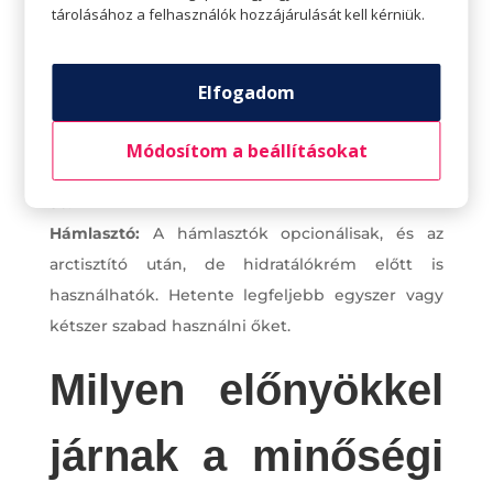
tárolásához a felhasználók hozzájárulását kell kérniük.
iktassuk be a mindennapjainkba.
Fényvédő krém:
Még ha a hidratáló krémünk
tartalmaz is fényvédőt, akkor is segíthet, ha
Elfogadom
minden nap külön fényvédőt használunk, még
felhős időben is. Válasszunk olyat, ami széles
Módosítom a beállításokat
spektrumú védelmet nyújt, és SPF-je legalább
30.
Hámlasztó:
A hámlasztók opcionálisak, és az
arctisztító után, de hidratálókrém előtt is
használhatók. Hetente legfeljebb egyszer vagy
kétszer szabad használni őket.
Milyen előnyökkel
járnak a minőségi