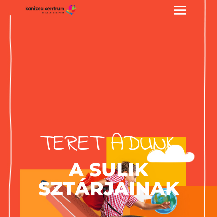
TERET ADUNK
A SULIK
SZTÁRJAINAK