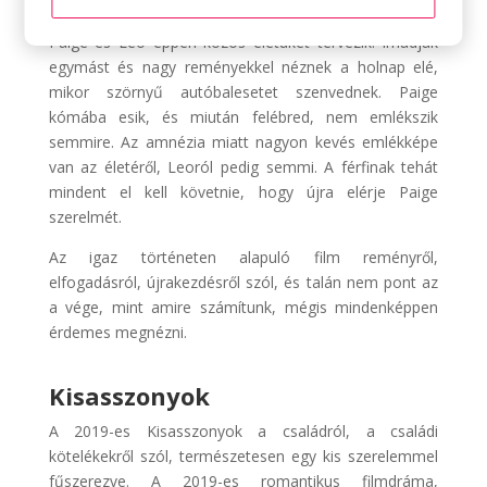
Fogadom című filmet. A történetben az ifjú házaspár,
Paige és Leo éppen közös életüket tervezik. Imádják
egymást és nagy reményekkel néznek a holnap elé,
mikor szörnyű autóbalesetet szenvednek. Paige
kómába esik, és miután felébred, nem emlékszik
semmire. Az amnézia miatt nagyon kevés emlékképe
van az életéről, Leoról pedig semmi. A férfinak tehát
mindent el kell követnie, hogy újra elérje Paige
szerelmét.
Az igaz történeten alapuló film reményről,
elfogadásról, újrakezdésről szól, és talán nem pont az
a vége, mint amire számítunk, mégis mindenképpen
érdemes megnézni.
Kisasszonyok
A 2019-es Kisasszonyok a családról, a családi
kötelékekről szól, természetesen egy kis szerelemmel
fűszerezve. A 2019-es romantikus filmdráma,