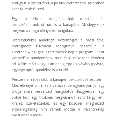
amúgy is a szeretetről, a pozitív életérzésről, az emberi
kapcsolatokról szól.
Egy jó filmet megnézhetünk moziban és
bekuckózhatunk otthon is a kanapéra. Mindegyiknek
megvan a maga előnye és hangulata.
Szerelmünkkel andalogni kézenfogva a mozi felé,
pattogatott kukoricát ropogtatva összebújni a
sötétben – ez igazi szerelmesek napja program. Kicsit
kimozdít a mindennapok rutinjából, miközben élményt
ad. A film előtt vagy után pedig egy kis vásárolgatásra,
egy-egy apró ajándékra is van idő.
Persze nem rosszabb a kanapén bekuckózós est sem.
Más előnnyel bír, más a varázsa, de ugyanolyan jó. Egy
drogériában beszerzett hangulatos illatgyertya, egy
pohár bor, egy titokban megvásárolt apró tárgy, ami
kifejezi szeretetünket, és egy közösen megnézett
érzelemgazdag film remek módja a Valentin-nap
megünneplésének.