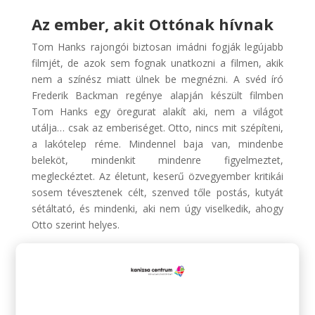
Az ember, akit Ottónak hívnak
Tom Hanks rajongói biztosan imádni fogják legújabb
filmjét, de azok sem fognak unatkozni a filmen, akik
nem a színész miatt ülnek be megnézni. A svéd író
Frederik Backman regénye alapján készült filmben
Tom Hanks egy öregurat alakít aki, nem a világot
utálja… csak az emberiséget. Otto, nincs mit szépíteni,
a lakótelep réme. Mindennel baja van, mindenbe
beleköt, mindenkit mindenre figyelmeztet,
megleckéztet. Az életunt, keserű özvegyember kritikái
sosem tévesztenek célt, szenved tőle postás, kutyát
sétáltató, és mindenki, aki nem úgy viselkedik, ahogy
Otto szerint helyes.
Ám minden megváltozik, mikor a szomszédba Dél-
Amerikából érkezett család költözik, akikről lepereg
Otto kritikája. Életszemléletük és vidámságuk végül az
életunt öreg bőre alá is bekúszik, aki így újra ráébred,