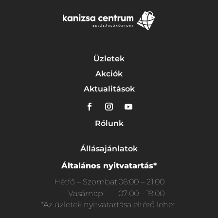
Üzletek
Akciók
Aktualitások
Rólunk
Állásajánlatok
Általános nyitvatartás*
Hétfő – Szombat
06:00 – 21:00
Vasárnap
07:00 – 19:00
*Az üzletek nyitvatartása eltérő lehet.