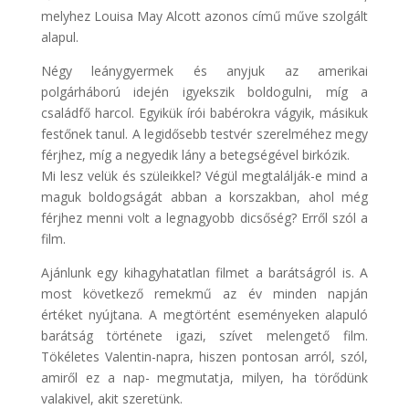
melyhez Louisa May Alcott azonos című műve szolgált
alapul.
Négy leánygyermek és anyjuk az amerikai
polgárháború idején igyekszik boldogulni, míg a
családfő harcol. Egyikük írói babérokra vágyik, másikuk
festőnek tanul. A legidősebb testvér szerelméhez megy
férjhez, míg a negyedik lány a betegségével birkózik.
Mi lesz velük és szüleikkel? Végül megtalálják-e mind a
maguk boldogságát abban a korszakban, ahol még
férjhez menni volt a legnagyobb dicsőség? Erről szól a
film.
Ajánlunk egy kihagyhatatlan filmet a barátságról is. A
most következő remekmű az év minden napján
értéket nyújtana. A megtörtént eseményeken alapuló
barátság története igazi, szívet melengető film.
Tökéletes Valentin-napra, hiszen pontosan arról, szól,
amiről ez a nap- megmutatja, milyen, ha törődünk
valakivel, akit szeretünk.