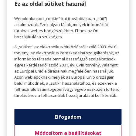
hogy a világon nincs semmi más, ami fontosabb, mint
Ez az oldal sütiket használ
a szeretet.
Azoknak is van ajánlatunk, akik otthon ,,moziznának”.
Weboldalunkon „cookie"-kat (továbbiakban „süti")
alkalmazunk. Ezek olyan fájlok, melyek információt
tárolnak webes böngészőjében. Ehhez az Ön
hozzájárulása szükséges.
A „sütiket" az elektronikus hírközlésről szóló 2003. évi C.
törvény, az elektronikus kereskedelmi szolgáltatások, az
információs társadalommal összefüggő szolgáltatások
egyes kérdéseiről szóló 2001. évi CVIII. törvény, valamint
az Európai Unió előírásainak megfelelően használjuk.
Azon weblapoknak, melyek az Európai Unió országain
belül működnek, a „sütik" használatához, és ezeknek a
felhasználó számítógépén vagy egyéb eszközén történő
tárolásához a felhasználók hozzájárulását kell kérniük.
Fogadom
Elfogadom
Kicsit több, mint 10 éve, éppen februárban mutatták be
Módosítom a beállításokat
Channing Tatum és Rachel McAdams főszereplésével a