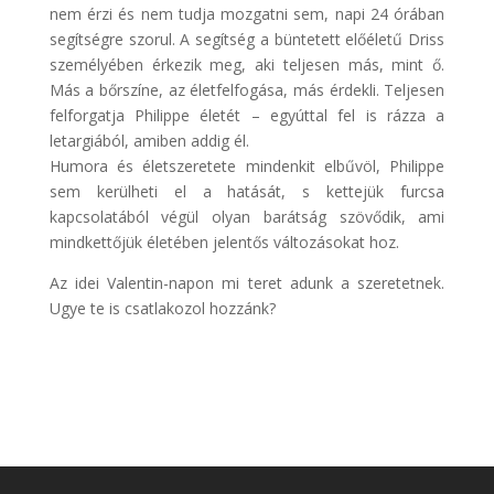
nem érzi és nem tudja mozgatni sem, napi 24 órában
segítségre szorul. A segítség a büntetett előéletű Driss
személyében érkezik meg, aki teljesen más, mint ő.
Más a bőrszíne, az életfelfogása, más érdekli. Teljesen
felforgatja Philippe életét – egyúttal fel is rázza a
letargiából, amiben addig él.
Humora és életszeretete mindenkit elbűvöl, Philippe
sem kerülheti el a hatását, s kettejük furcsa
kapcsolatából végül olyan barátság szövődik, ami
mindkettőjük életében jelentős változásokat hoz.
Az idei Valentin-napon mi teret adunk a szeretetnek.
Ugye te is csatlakozol hozzánk?