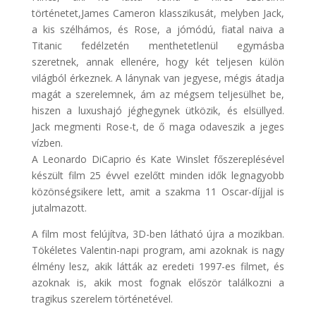
történetet,James Cameron klasszikusát, melyben Jack,
a kis szélhámos, és Rose, a jómódú, fiatal naiva a
Titanic fedélzetén menthetetlenül egymásba
szeretnek, annak ellenére, hogy két teljesen külön
világból érkeznek. A lánynak van jegyese, mégis átadja
magát a szerelemnek, ám az mégsem teljesülhet be,
hiszen a luxushajó jéghegynek ütközik, és elsüllyed.
Jack megmenti Rose-t, de ő maga odaveszik a jeges
vízben.
A Leonardo DiCaprio és Kate Winslet főszereplésével
készült film 25 évvel ezelőtt minden idők legnagyobb
közönségsikere lett, amit a szakma 11 Oscar-díjjal is
jutalmazott.
A film most felújítva, 3D-ben látható újra a mozikban.
Tökéletes Valentin-napi program, ami azoknak is nagy
élmény lesz, akik látták az eredeti 1997-es filmet, és
azoknak is, akik most fognak először találkozni a
tragikus szerelem történetével.