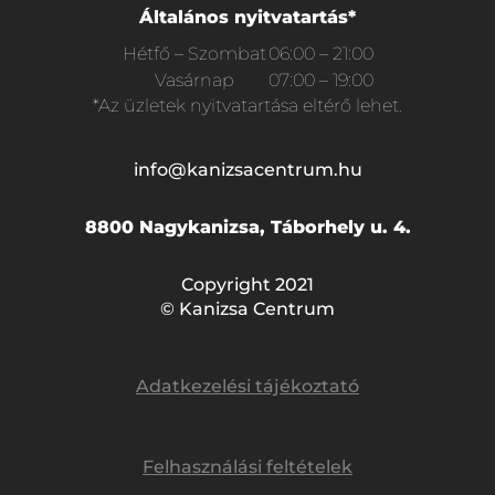
Általános nyitvatartás*
Hétfő – Szombat
06:00 – 21:00
Vasárnap
07:00 – 19:00
*Az üzletek nyitvatartása eltérő lehet.
info@kanizsacentrum.hu
8800 Nagykanizsa, Táborhely u. 4.
Copyright 2021
© Kanizsa Centrum
Adatkezelési tájékoztató
Felhasználási feltételek