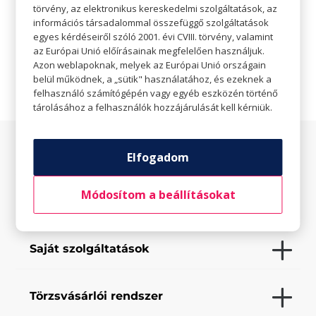

Nincs megadva
törvény, az elektronikus kereskedelmi szolgáltatások, az
információs társadalommal összefüggő szolgáltatások
egyes kérdéseiről szóló 2001. évi CVIII. törvény, valamint

Weboldal
az Európai Unió előírásainak megfelelően használjuk.
Azon weblapoknak, melyek az Európai Unió országain
belül működnek, a „sütik" használatához, és ezeknek a
felhasználó számítógépén vagy egyéb eszközén történő
tárolásához a felhasználók hozzájárulását kell kérniük.
Az üzletről
Elfogadom
Módosítom a beállításokat
Elfogadott fizetési eszközök
Saját szolgáltatások
Törzsvásárlói rendszer