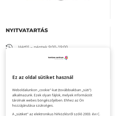
NYITVATARTÁS

Hétfő – péntek 9:00-19:00

Szombat 9:00-19:00

Vasárnap 9:00-14:00
Ez az oldal sütiket használ
Weboldalunkon „cookie"-kat (továbbiakban „süti")
KAPCSOLAT
alkalmazunk. Ezek olyan fájlok, melyek információt
tárolnak webes böngészőjében. Ehhez az Ön
hozzájárulása szükséges.

+36 1 481 3693
A „sütiket" az elektronikus hírközlésről szóló 2003. évi C.