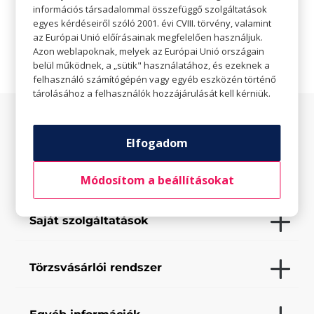
információs társadalommal összefüggő szolgáltatások

Weboldal
egyes kérdéseiről szóló 2001. évi CVIII. törvény, valamint
az Európai Unió előírásainak megfelelően használjuk.
Azon weblapoknak, melyek az Európai Unió országain
belül működnek, a „sütik" használatához, és ezeknek a
felhasználó számítógépén vagy egyéb eszközén történő
tárolásához a felhasználók hozzájárulását kell kérniük.
Az üzletről
Elfogadom
Elfogadott fizetési eszközök
Módosítom a beállításokat
Saját szolgáltatások
Törzsvásárlói rendszer