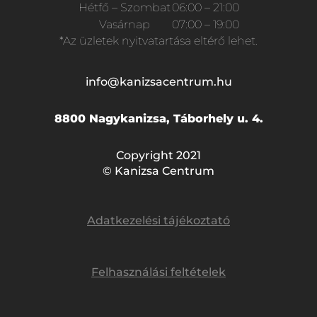
Hétfő – Szombat
06:00 – 21:00
Vasárnap
07:00 – 19:00
*Az üzletek nyitvatartása eltérő lehet.
info@kanizsacentrum.hu
8800 Nagykanizsa, Táborhely u. 4.
Copyright 2021
© Kanizsa Centrum
Adatkezelési tájékoztató
Felhasználási feltételek