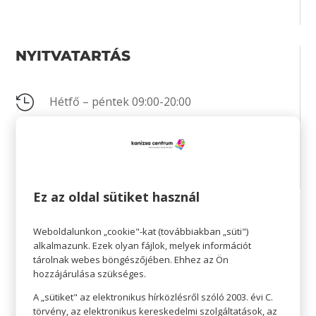
NYITVATARTÁS

Hétfő – péntek 09:00-20:00

Szombat 09:00-20:00

Vasárnap 10:00-18:00
Ez az oldal sütiket használ
KAPCSOLAT
Weboldalunkon „cookie"-kat (továbbiakban „süti")
alkalmazunk. Ezek olyan fájlok, melyek információt
tárolnak webes böngészőjében. Ehhez az Ön

Nincs megadva
hozzájárulása szükséges.

service@newyorker.de
A „sütiket" az elektronikus hírközlésről szóló 2003. évi C.
törvény, az elektronikus kereskedelmi szolgáltatások, az