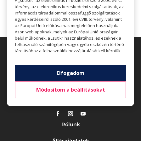
A „sütiket" az elektronikus hírközlésről szóló 2003. évi C.
törvény, az elektronikus kereskedelmi szolgáltatások, az
Legutóbbi hozzászólások
információs társadalommal összefüggő szolgáltatások
egyes kérdéseiről szóló 2001. évi CVIII. törvény, valamint
az Európai Unió előírásainak megfelelően használjuk.
Azon weblapoknak, melyek az Európai Unió országain
belül működnek, a „sütik" használatához, és ezeknek a
felhasználó számítógépén vagy egyéb eszközén történő
tárolásához a felhasználók hozzájárulását kell kérniük.
Elfogadom
Üzletek
Módosítom a beállításokat
Akciók
Aktualitások
Rólunk
Állásajánlatok