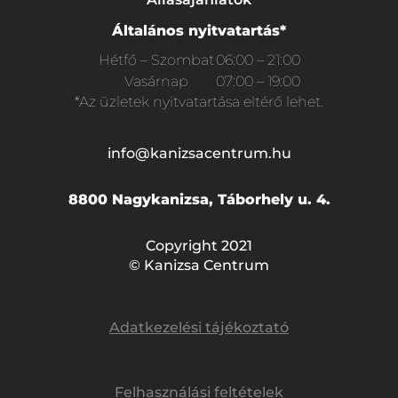
Általános nyitvatartás*
Hétfő – Szombat
06:00 – 21:00
Vasárnap
07:00 – 19:00
*Az üzletek nyitvatartása eltérő lehet.
info@kanizsacentrum.hu
8800 Nagykanizsa, Táborhely u. 4.
Copyright 2021
© Kanizsa Centrum
Adatkezelési tájékoztató
Felhasználási feltételek