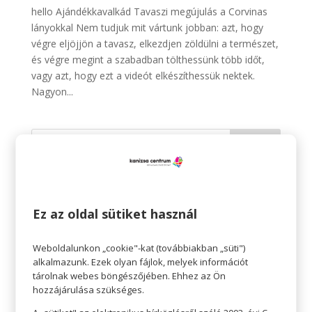
hello Ajándékkavalkád Tavaszi megújulás a Corvinas
lányokkal Nem tudjuk mit vártunk jobban: azt, hogy
végre eljöjjön a tavasz, elkezdjen zöldülni a természet,
és végre megint a szabadban tölthessünk több időt,
vagy azt, hogy ezt a videót elkészíthessük nektek.
Nagyon...
Legutóbbi bejegyzések
Fressnapf: Augusztusi akciók
Ez az oldal sütiket használ
Írisz Optika: Prémium progresszív lencsék 30%
kedvezménnyel
Weboldalunkon „cookie"-kat (továbbiakban „süti")
alkalmazunk. Ezek olyan fájlok, melyek információt
CCC: Új tanév, új kalandok, új kedvencek!
tárolnak webes böngészőjében. Ehhez az Ön
Vision Express: szemüveg-előfizetés
hozzájárulása szükséges.
CCC: Újdonságok nem csak nyárra