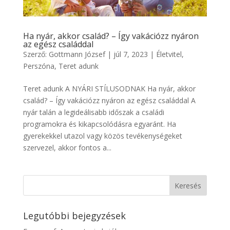
Ha nyár, akkor család? – Így vakációzz nyáron
az egész családdal
Szerző:
Gottmann József
|
júl 7, 2023
|
Életvitel
,
Perszóna
,
Teret adunk
Teret adunk A NYÁRI STÍLUSODNAK Ha nyár, akkor
család? – Így vakációzz nyáron az egész családdal A
nyár talán a legideálisabb időszak a családi
programokra és kikapcsolódásra egyaránt. Ha
gyerekekkel utazol vagy közös tevékenységeket
szervezel, akkor fontos a...
Legutóbbi bejegyzések