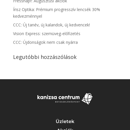
Fressnapf: Augusztusi akciók
Írisz Optika: Prémium progresszív lencsék 30%
kedvezménnyel
CCC: Új tanév, új kalandok, új kedvencek!
Vision Express: szemüveg-előfizetés
CCC: Újdonságok nem csak nyárra
Legutóbbi hozzászólások
Üzletek