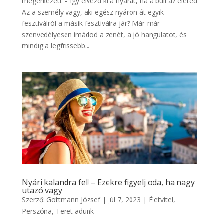
megérkezett – Így élvezd ki a nyarat, ha a buli az életed
Az a személy vagy, aki egész nyáron át egyik
fesztiválról a másik fesztiválra jár? Már-már
szenvedélyesen imádod a zenét, a jó hangulatot, és
mindig a legfrissebb...
Nyári kalandra fel! – Ezekre figyelj oda, ha nagy
utazó vagy
Szerző:
Gottmann József
|
júl 7, 2023
|
Életvitel
,
Perszóna
,
Teret adunk