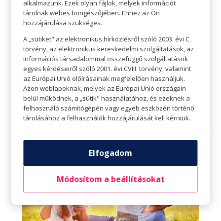
alkalmazunk. Ezek olyan fájlok, melyek információt
Merülj el a nyárias hangulatban – Vízimádóként
tárolnak webes böngészőjében. Ehhez az Ön
is élvezd ki az idei nyarat
hozzájárulása szükséges.
Szerző:
Gottmann József
|
júl 7, 2023
|
Életvitel
,
A „sütiket" az elektronikus hírközlésről szóló 2003. évi C.
Perszóna
,
Teret adunk
törvény, az elektronikus kereskedelmi szolgáltatások, az
információs társadalommal összefüggő szolgáltatások
Teret adunk A NYÁRI STÍLUSODNAK Merülj el a
egyes kérdéseiről szóló 2001. évi CVIII. törvény, valamint
nyárias hangulatban – Vízimádóként is élvezd ki az idei
az Európai Unió előírásainak megfelelően használjuk.
nyarat Ha nyár, akkor neked csak a vízpart játszik?
Azon weblapoknak, melyek az Európai Unió országain
Csak akkor jössz ki a vízből, ha már kirángatnak? Ha
belül működnek, a „sütik" használatához, és ezeknek a
tényleg kis hableány vagy, aki a nyári hónapokban a
felhasználó számítógépén vagy egyéb eszközén történő
medence...
tárolásához a felhasználók hozzájárulását kell kérniük.
Elfogadom
Módosítom a beállításokat