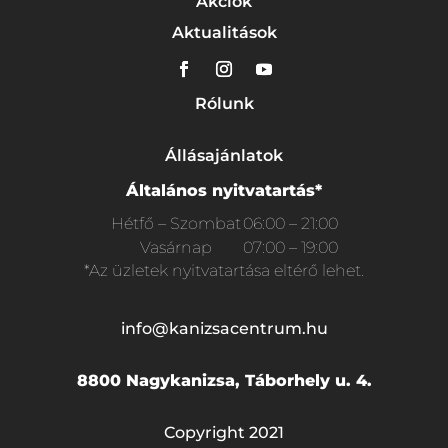
Akciók
Aktualitások
Rólunk
Állásajánlatok
Általános nyitvatartás*
Hétfő – Szombat
06:00 – 21:00
Vasárnap
07:00 – 19:00
*Az üzletek nyitvatartása eltérő lehet.
info@kanizsacentrum.hu
8800 Nagykanizsa, Táborhely u. 4.
Copyright 2021