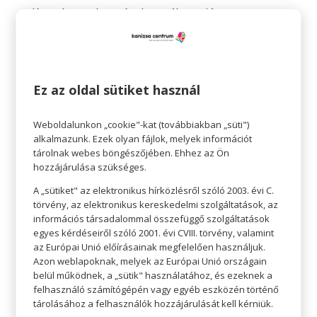
Kreatív meglepetések anyák napjára
Szerző:
Gottmann József
|
máj 2, 2023
|
Az
édesanyáknak
,
Kultúra
,
Teret adunk
Teret adunk AZ ÉDESANYÁKNAK Kreatív meglepetések
Ez az oldal sütiket használ
anyák napjára – hogy az idén kicsit máshogy
ünnepeljetek Május első vasárnapján minden évben
megünnepeljük az édesanyákat. Ki virággal, ki egy
Weboldalunkon „cookie"-kat (továbbiakban „süti")
öleléssel, finom ebéddel, kedves ajándékkal lepi meg
alkalmazunk. Ezek olyan fájlok, melyek információt
tárolnak webes böngészőjében. Ehhez az Ön
az anyukáját. Ha...
hozzájárulása szükséges.
A „sütiket" az elektronikus hírközlésről szóló 2003. évi C.
törvény, az elektronikus kereskedelmi szolgáltatások, az
információs társadalommal összefüggő szolgáltatások
egyes kérdéseiről szóló 2001. évi CVIII. törvény, valamint
Legutóbbi bejegyzések
az Európai Unió előírásainak megfelelően használjuk.
Azon weblapoknak, melyek az Európai Unió országain
Fressnapf: Augusztusi akciók
belül működnek, a „sütik" használatához, és ezeknek a
felhasználó számítógépén vagy egyéb eszközén történő
Írisz Optika: Prémium progresszív lencsék 30%
tárolásához a felhasználók hozzájárulását kell kérniük.
kedvezménnyel