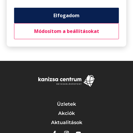
CCC: Új tanév, új kalandok, új kedvencek!
Vision Express: szemüveg-előfizetés
Elfogadom
CCC: Újdonságok nem csak nyárra
Módosítom a beállításokat
Legutóbbi hozzászólások
Üzletek
Akciók
Aktualitások