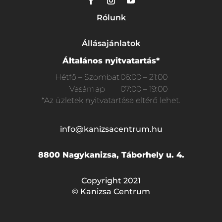
Rólunk
Állásajánlatok
Általános nyitvatartás*
Hétfő – Szombat
06:00 – 21:00
Vasárnap
07:00 – 19:00
*Az üzletek nyitvatartása eltérő lehet.
info@kanizsacentrum.hu
8800 Nagykanizsa, Táborhely u. 4.
Copyright 2021
© Kanizsa Centrum