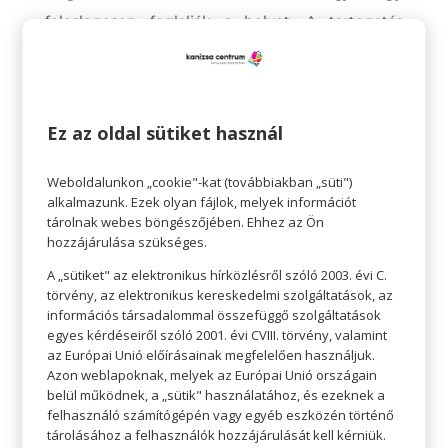
feleslegesen foglalják a helyet. A tartogatás
helyett érdemesebb ellátogatni az
üzletközpontba és beszerezni néhány olyan
alapdarabot, ami tényleg illik hozzánk, és amit
Ez az oldal sütiket használ
garantáltan viselni is fogunk.
Adjunk hát teret az újnak, szabaduljunk meg a
Weboldalunkon „cookie"-kat (továbbiakban „süti")
alkalmazunk. Ezek olyan fájlok, melyek információt
régi szoros farmerektől, hozzánk egyáltalán nem
tárolnak webes böngészőjében. Ehhez az Ön
illő kardigánoktól, a stílusok zűrzavarától. Legyen
hozzájárulása szükséges.
kevesebb, de hozzánk passzoló darabunk.
A „sütiket" az elektronikus hírközlésről szóló 2003. évi C.
törvény, az elektronikus kereskedelmi szolgáltatások, az
információs társadalommal összefüggő szolgáltatások
egyes kérdéseiről szóló 2001. évi CVIII. törvény, valamint
az Európai Unió előírásainak megfelelően használjuk.
Azon weblapoknak, melyek az Európai Unió országain
belül működnek, a „sütik" használatához, és ezeknek a
felhasználó számítógépén vagy egyéb eszközén történő
tárolásához a felhasználók hozzájárulását kell kérniük.