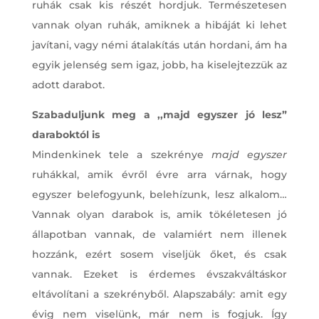
ruhák csak kis részét hordjuk. Természetesen
vannak olyan ruhák, amiknek a hibáját ki lehet
javítani, vagy némi átalakítás után hordani, ám ha
egyik jelenség sem igaz, jobb, ha kiselejtezzük az
adott darabot.
Szabaduljunk meg a ,,majd egyszer jó lesz”
daraboktól is
Mindenkinek tele a szekrénye
majd egyszer
ruhákkal, amik évről évre arra várnak, hogy
egyszer belefogyunk, belehízunk, lesz alkalom…
Vannak olyan darabok is, amik tökéletesen jó
állapotban vannak, de valamiért nem illenek
hozzánk, ezért sosem viseljük őket, és csak
vannak. Ezeket is érdemes évszakváltáskor
eltávolítani a szekrényből. Alapszabály: amit egy
évig nem viselünk, már nem is fogjuk. Így