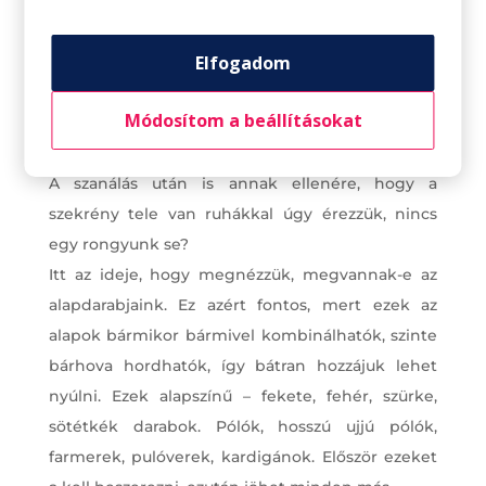
Elfogadom
Módosítom a beállításokat
Térjünk vissza az alapokhoz
A szanálás után is annak ellenére, hogy a
szekrény tele van ruhákkal úgy érezzük, nincs
egy rongyunk se?
Itt az ideje, hogy megnézzük, megvannak-e az
alapdarabjaink. Ez azért fontos, mert ezek az
alapok bármikor bármivel kombinálhatók, szinte
bárhova hordhatók, így bátran hozzájuk lehet
nyúlni. Ezek alapszínű – fekete, fehér, szürke,
sötétkék darabok. Pólók, hosszú ujjú pólók,
farmerek, pulóverek, kardigánok. Először ezeket