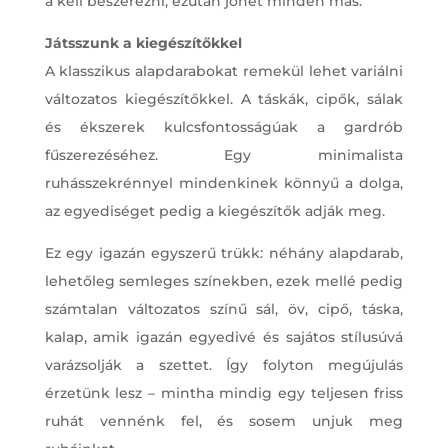
a kell beszerezni, ezután jöhet minden más.
Játsszunk a kiegészítőkkel
A klasszikus alapdarabokat remekül lehet variálni
változatos kiegészítőkkel. A táskák, cipők, sálak
és ékszerek kulcsfontosságúak a gardrób
fűszerezéséhez. Egy minimalista
ruhásszekrénnyel mindenkinek könnyű a dolga,
az egyediséget pedig a kiegészítők adják meg.
Ez egy igazán egyszerű trükk: néhány alapdarab,
lehetőleg semleges színekben, ezek mellé pedig
számtalan változatos színű sál, öv, cipő, táska,
kalap, amik igazán egyedivé és sajátos stílusúvá
varázsolják a szettet. Így folyton megújulás
érzetünk lesz – mintha mindig egy teljesen friss
ruhát vennénk fel, és sosem unjuk meg