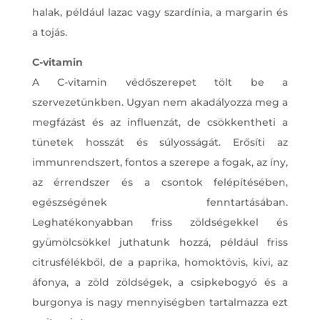
halak, például lazac vagy szardínia, a margarin és
a tojás.
C-vitamin
A C-vitamin védőszerepet tölt be a
szervezetünkben. Ugyan nem akadályozza meg a
megfázást és az influenzát, de csökkentheti a
tünetek hosszát és súlyosságát. Erősíti az
immunrendszert, fontos a szerepe a fogak, az íny,
az érrendszer és a csontok felépítésében,
egészségének fenntartásában.
Leghatékonyabban friss zöldségekkel és
gyümölcsökkel juthatunk hozzá, például friss
citrusfélékből, de a paprika, homoktövis, kivi, az
áfonya, a zöld zöldségek, a csipkebogyó és a
burgonya is nagy mennyiségben tartalmazza ezt