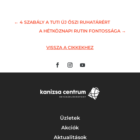
←
4 SZABÁLY A TUTI ÚJ ŐSZI RUHATÁRÉRT
A HÉTKÖZNAPI RUTIN FONTOSSÁGA
→
VISSZA A CIKKEKHEZ
Üzletek
Akciók
Aktualitások