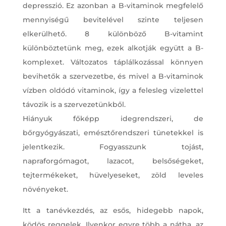
depresszió. Ez azonban a B-vitaminok megfelelő
mennyiségű bevitelével szinte teljesen
elkerülhető. 8 különböző B-vitamint
különböztetünk meg, ezek alkotják együtt a B-
komplexet. Változatos táplálkozással könnyen
bevihetők a szervezetbe, és mivel a B-vitaminok
vízben oldódó vitaminok, így a felesleg vizelettel
távozik is a szervezetünkből.
Hiányuk főképp idegrendszeri, de
bőrgyógyászati, emésztőrendszeri tünetekkel is
jelentkezik. Fogyasszunk tojást,
napraforgómagot, lazacot, belsőségeket,
tejtermékeket, hüvelyeseket, zöld leveles
növényeket.
Itt a tanévkezdés, az esős, hidegebb napok,
ködös reggelek. Ilyenkor egyre több a nátha, az