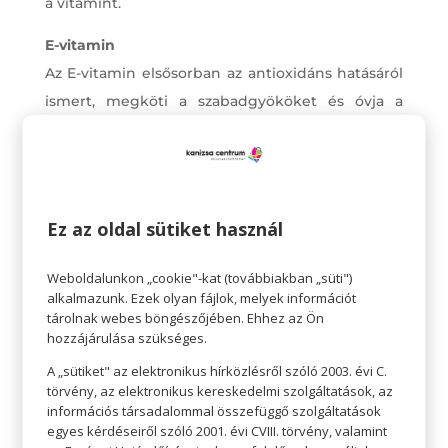
a vitamint.
E-vitamin
Az E-vitamin elsősorban az antioxidáns hatásáról
ismert, megköti a szabadgyököket és óvja a
sejtek épségét. Hiánya idegrendszeri gondokat
idézhet elő, de a bőrünk védelmében is érdemes
ősszel szednünk, hiszen aktívan részt vesz a bőr
védelmében. Sok élelmiszer tartalmaz E -
Ez az oldal sütiket használ
vitamint, például növényi olajok, dió, mandula,
mogyoró és földimogyoró, valamint a spenót,
Weboldalunkon „cookie"-kat (továbbiakban „süti")
paradicsom, spárga és cukkini. Egyes
alkalmazunk. Ezek olyan fájlok, melyek információt
tárolnak webes böngészőjében. Ehhez az Ön
gyümölcsökben is megtalálható, például a
hozzájárulása szükséges.
kiviben és datolyaszilvában.
A „sütiket" az elektronikus hírközlésről szóló 2003. évi C.
törvény, az elektronikus kereskedelmi szolgáltatások, az
információs társadalommal összefüggő szolgáltatások
egyes kérdéseiről szóló 2001. évi CVIII. törvény, valamint