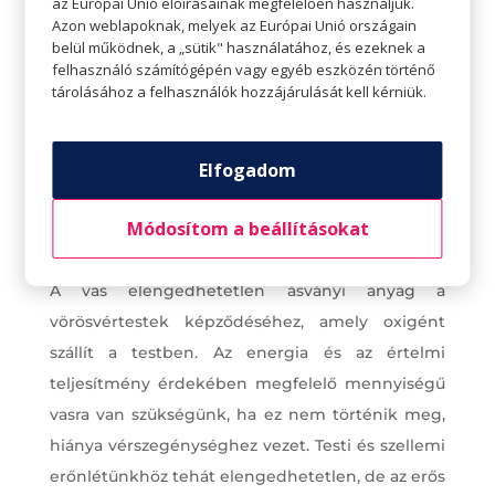
az Európai Unió előírásainak megfelelően használjuk.
Azon weblapoknak, melyek az Európai Unió országain
belül működnek, a „sütik" használatához, és ezeknek a
felhasználó számítógépén vagy egyéb eszközén történő
tárolásához a felhasználók hozzájárulását kell kérniük.
Elfogadom
Módosítom a beállításokat
Vas
A vas elengedhetetlen ásványi anyag a
vörösvértestek képződéséhez, amely oxigént
szállít a testben. Az energia és az értelmi
teljesítmény érdekében megfelelő mennyiségű
vasra van szükségünk, ha ez nem történik meg,
hiánya vérszegénységhez vezet. Testi és szellemi
erőnlétünkhöz tehát elengedhetetlen, de az erős