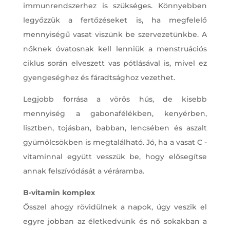
immunrendszerhez is szükséges. Könnyebben
legyőzzük a fertőzéseket is, ha megfelelő
mennyiségű vasat viszünk be szervezetünkbe. A
nőknek óvatosnak kell lenniük a menstruációs
ciklus során elveszett vas pótlásával is, mivel ez
gyengeséghez és fáradtsághoz vezethet.
Legjobb forrása a vörös hús, de kisebb
mennyiség a gabonafélékben, kenyérben,
lisztben, tojásban, babban, lencsében és aszalt
gyümölcsökben is megtalálható. Jó, ha a vasat C -
vitaminnal együtt vesszük be, hogy elősegítse
annak felszívódását a véráramba.
B-vitamin komplex
Ősszel ahogy rövidülnek a napok, úgy veszik el
egyre jobban az életkedvünk és nő sokakban a