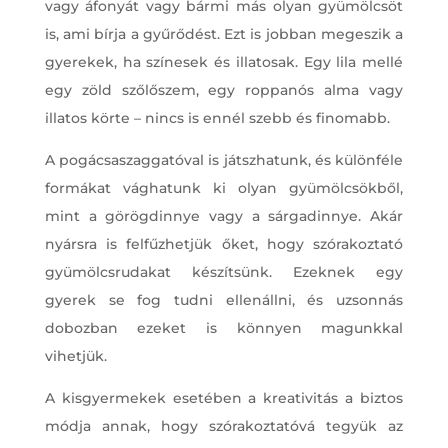
vagy áfonyát vagy bármi más olyan gyümölcsöt
is, ami bírja a gyűrődést. Ezt is jobban megeszik a
gyerekek, ha színesek és illatosak. Egy lila mellé
egy zöld szőlőszem, egy roppanós alma vagy
illatos körte – nincs is ennél szebb és finomabb.
A pogácsaszaggatóval is játszhatunk, és különféle
formákat vághatunk ki olyan gyümölcsökből,
mint a görögdinnye vagy a sárgadinnye. Akár
nyársra is felfűzhetjük őket, hogy szórakoztató
gyümölcsrudakat készítsünk. Ezeknek egy
gyerek se fog tudni ellenállni, és uzsonnás
dobozban ezeket is könnyen magunkkal
vihetjük.
A kisgyermekek esetében a kreativitás a biztos
módja annak, hogy szórakoztatóvá tegyük az