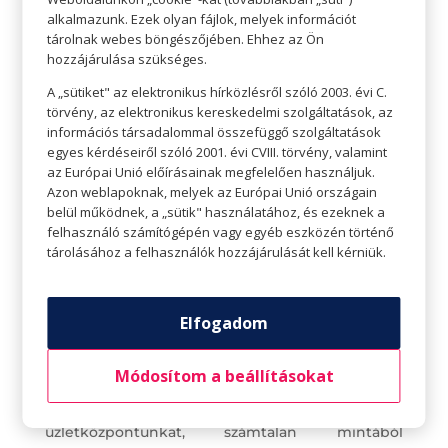
kirándulásra is katonákat, ha azt a kicsik jobban
alkalmazunk. Ezek olyan fájlok, melyek információt
tárolnak webes böngészőjében. Ehhez az Ön
megeszik. A benne feltálalt falatok is lehetnek
hozzájárulása szükséges.
változatosak. A sajtot, szalámit, zöldségeket
A „sütiket" az elektronikus hírközlésről szóló 2003. évi C.
vághatjuk aprókra, vághatjuk vicces formára.
törvény, az elektronikus kereskedelmi szolgáltatások, az
információs társadalommal összefüggő szolgáltatások
A gyerekek szeretik a ropogós, krémes falatokat,
egyes kérdéseiről szóló 2001. évi CVIII. törvény, valamint
játszhatunk az ételek textúrájával is. Nagy
az Európai Unió előírásainak megfelelően használjuk.
Azon weblapoknak, melyek az Európai Unió országain
paradicsom helyett az apró koktélparadicsom
belül működnek, a „sütik" használatához, és ezeknek a
lehet a nyerő. A piros paradicsom mellett vonzó
felhasználó számítógépén vagy egyéb eszközén történő
lehet a sárga apróra vágott paprika, vagy a zöld
tárolásához a felhasználók hozzájárulását kell kérniük.
csíkokra vágott uborka.
Lehet, hogy úgy fogy el jobban a falat, ha színes,
Elfogadom
vicces, kedvenc mesehősös uzsonnás dobozban
Módosítom a beállításokat
érkezik. Mesehősös, királylányos uzsonnás
dobozért, szép, színes szalvétáért keressétek fel
üzletközpontunkat, számtalan mintából