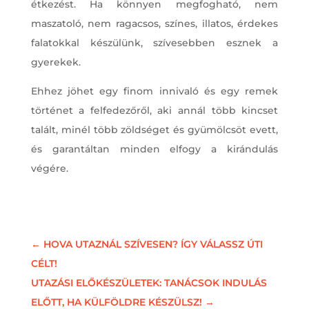
étkezést. Ha könnyen megfogható, nem
maszatoló, nem ragacsos, színes, illatos, érdekes
falatokkal készülünk, szívesebben esznek a
gyerekek.
Ehhez jöhet egy finom innivaló és egy remek
történet a felfedezőről, aki annál több kincset
talált, minél több zöldséget és gyümölcsöt evett,
és garantáltan minden elfogy a kirándulás
végére.
←
HOVA UTAZNÁL SZÍVESEN? ÍGY VÁLASSZ ÚTI
CÉLT!
UTAZÁSI ELŐKÉSZÜLETEK: TANÁCSOK INDULÁS
ELŐTT, HA KÜLFÖLDRE KÉSZÜLSZ!
→