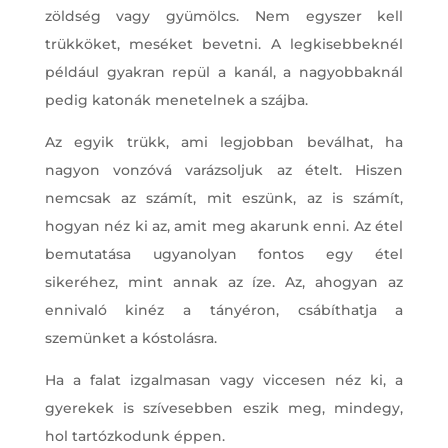
zöldség vagy gyümölcs. Nem egyszer kell
trükköket, meséket bevetni. A legkisebbeknél
például gyakran repül a kanál, a nagyobbaknál
pedig katonák menetelnek a szájba.
Az egyik trükk, ami legjobban beválhat, ha
nagyon vonzóvá varázsoljuk az ételt. Hiszen
nemcsak az számít, mit eszünk, az is számít,
hogyan néz ki az, amit meg akarunk enni. Az étel
bemutatása ugyanolyan fontos egy étel
sikeréhez, mint annak az íze. Az, ahogyan az
ennivaló kinéz a tányéron, csábíthatja a
szemünket a kóstolásra.
Ha a falat izgalmasan vagy viccesen néz ki, a
gyerekek is szívesebben eszik meg, mindegy,
hol tartózkodunk éppen.