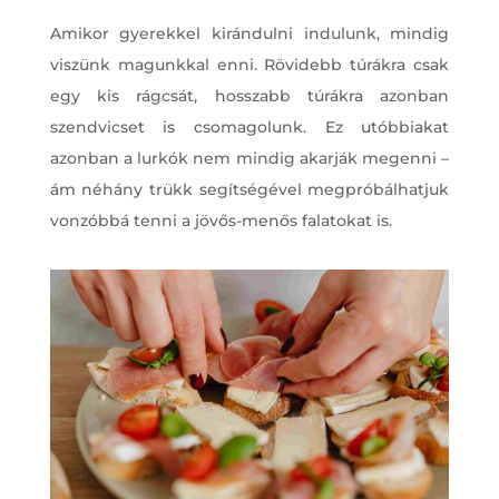
Amikor gyerekkel kirándulni indulunk, mindig
viszünk magunkkal enni. Rövidebb túrákra csak
egy kis rágcsát, hosszabb túrákra azonban
szendvicset is csomagolunk. Ez utóbbiakat
azonban a lurkók nem mindig akarják megenni –
ám néhány trükk segítségével megpróbálhatjuk
vonzóbbá tenni a jövős-menős falatokat is.