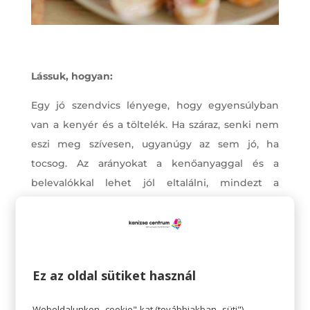
Lássuk, hogyan:
Egy jó szendvics lényege, hogy egyensúlyban
van a kenyér és a töltelék. Ha száraz, senki nem
eszi meg szívesen, ugyanúgy az sem jó, ha
tocsog. Az arányokat a kenőanyaggal és a
belevalókkal lehet jól eltalálni, mindezt a
gyermek ízléséhez alakítva.
Ha az ízeket már kitaláltunk, játsszunk a formával!
Itt is az a fő szabály, hogy alkossuk a szendvicset
Ez az oldal sütiket használ
szemrevalónak. Lehet a szendvics háromszög
alakú, lehet duci, lehet vékonyka, de vihetünk a
Weboldalunkon „cookie"-kat (továbbiakban „süti")