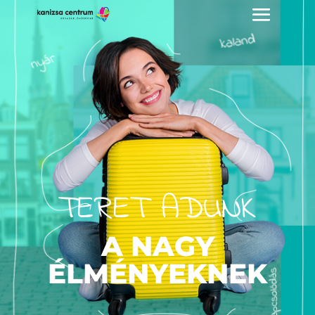
TERET ADUNK
A NAGY
ÉLMÉNYEKNEK