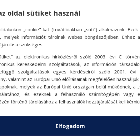
n minden országról találhatók úti könyvek. Eze
az oldal sütiket használ
ak, amit tudnunk érdemes. Ugyanitt nyelvköny
ldalunkon „cookie"-kat (továbbiakban „süti") alkalmazunk. Ezek 
bból keresnénk ki a szavakat az út során.
ok, melyek információt tárolnak webes böngészőjében. Ehhez 
ájárulása szükséges.
ütiket" az elektronikus hírközlésről szóló 2003. évi C. törvén
tronikus kereskedelmi szolgáltatások, az információs társadal
efüggő szolgáltatások egyes kérdéseiről szóló 2001. évi C
ny, valamint az Európai Unió előírásainak megfelelően használjuk
apoknak, melyek az Európai Unió országain belül működnek, a „s
nálatához, és ezeknek a felhasználó számítógépén vagy 
zén történő tárolásához a felhasználók hozzájárulását kell kérniü
Elfogadom