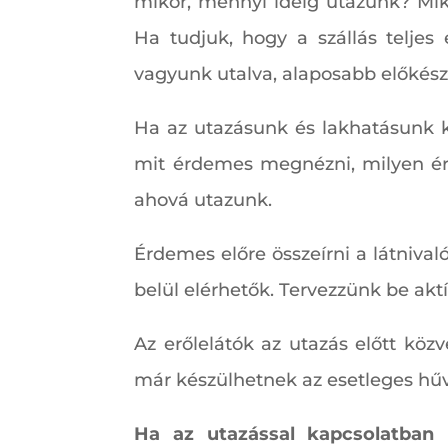
mikor, mennyi ideig utazunk? Mik
Ha tudjuk, hogy a szállás teljes
vagyunk utalva, alaposabb előkész
Ha az utazásunk és lakhatásunk ké
mit érdemes megnézni, milyen érd
ahová utazunk.
Érdemes előre összeírni a látnivaló
belül elérhetők. Tervezzünk be akt
Az erőlelátók az utazás előtt köz
már készülhetnek az esetleges hű
Ha az utazással kapcsolatban m