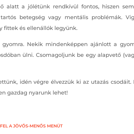
idő alatt a jólétünk rendkívül fontos, hiszen 
 tartós betegség vagy mentális problémák. Vig
fittek és ellenállók legyünk.
 gyomra. Nekik mindenképpen ajánlott a gyomor
osdóban ülni. Csomagoljunk be egy alapvető (vag
ttünk, idén végre élvezzük ki az utazás csodáit.
en gazdag nyarunk lehet!
 FEL A JÖVŐS-MENŐS MENÜT