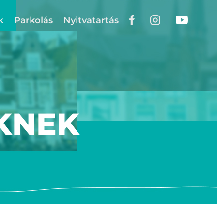
k
Parkolás
Nyitvatartás
KNEK