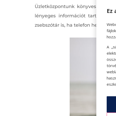
Üzletközpontunk könyvesboltjába
Ez 
lényeges információt tartalmazn
Webo
zsebszótár is, ha telefon helyett a
fájl
hozz
A „s
elek
össz
törvé
webl
hasz
eszkö