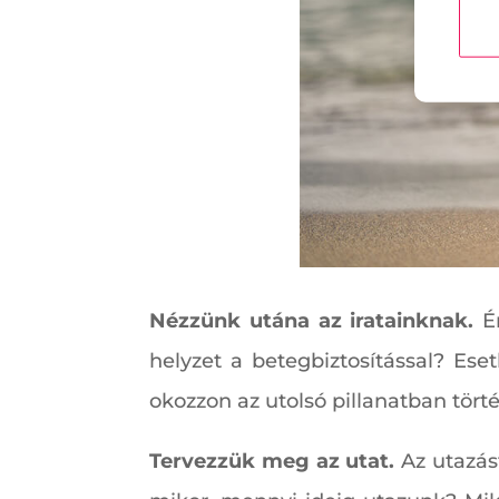
Nézzünk utána az iratainknak.
É
helyzet a betegbiztosítással? Es
okozzon az utolsó pillanatban tört
Tervezzük meg az utat.
Az utazás