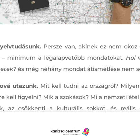
a nyelvtudásunk.
Persze van, akinek ez nem okoz 
ni – minimum a legalapvetőbb mondatokat.
Hol 
zetek?
és még néhány mondat átismétlése nem sok 
hová utazunk.
Mit kell tudni az országról? Milyen
ell figyelni? Mik a szokások? Mi a nemzeti étel 
, az csökkenti a kulturális sokkot, és reális
 például, hogy fedetlen karral nem mehetünk te
y mit, mivel ehetünk.