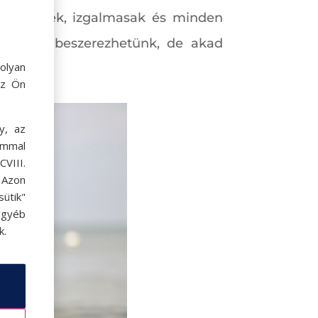
k színesek, izgalmasak és minden
veket is beszerezhetünk, de akad
olyan
az Ön
y, az
ommal
VIII.
. Azon
ütik"
egyéb
k.