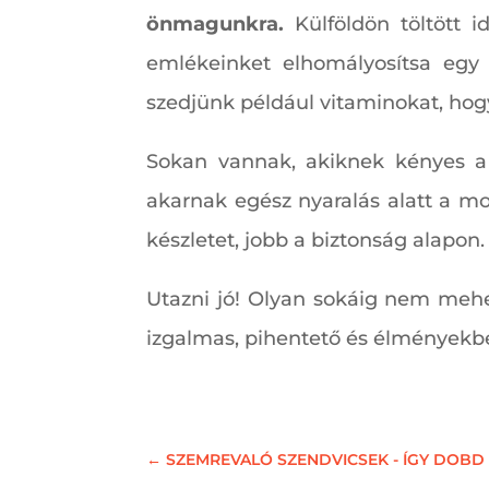
önmagunkra.
Külföldön töltött 
emlékeinket elhomályosítsa egy
szedjünk például vitaminokat, hogy 
Sokan vannak, akiknek kényes a
akarnak egész nyaralás alatt a m
készletet, jobb a biztonság alapon.
Utazni jó! Olyan sokáig nem mehe
izgalmas, pihentető és élményekb
←
SZEMREVALÓ SZENDVICSEK - ÍGY DOBD