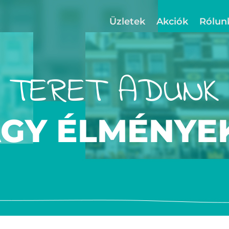
Üzletek
Akciók
Rólun
TERET ADUNK
AGY ÉLMÉNYE