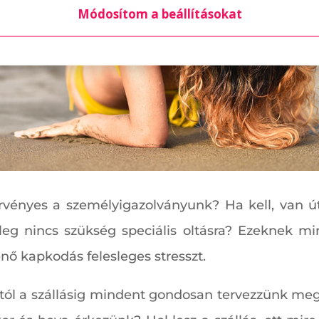
Módosítom a beállításokat
rvényes a személyigazolványunk? Ha kell, van ú
etleg nincs szükség speciális oltásra? Ezeknek m
énő kapkodás felesleges stresszt.
tól a szállásig mindent gondosan tervezzünk meg