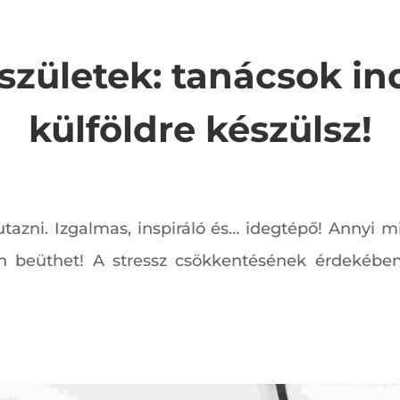
születek: tanácsok ind
külföldre készülsz!
utazni. Izgalmas, inspiráló és… idegtépő! Annyi m
den beüthet! A stressz csökkentésének érdekébe