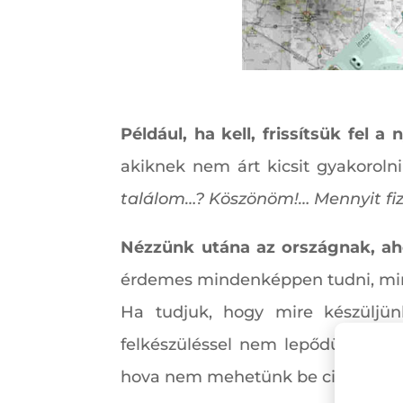
Például, ha kell, frissítsük fel 
akiknek nem árt kicsit gyakorol
találom…? Köszönöm!… Mennyit fi
Nézzünk utána az országnak, a
érdemes mindenképpen tudni, mire k
Ha tudjuk, hogy mire készüljünk
felkészüléssel nem lepődünk meg
hova nem mehetünk be cipővel vag