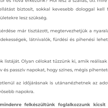
or és hova érkezünk? Hol lesz a szállás, ott mi
 ellátást biztosít, sokkal kevesebb dologgal kel
ületekre lesz szükség.
rdése már tisztázott, megtervezhetjük a nyaralá
ekességek, látnivalók, fürdési és pihenési leh
k listáját. Olyan célokat tűzzünk ki, amik reálisa
ív és passzív napokat, hogy színes, mégis pihentet
vetlenül az időjárásnak is utánanézhetnek az ad
vösebb napokra.
indenre felkészültünk foglalkozzunk kicsit