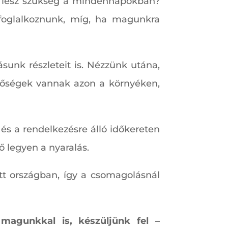
re lesz szükség a mindennapokban?
l foglalkoznunk, míg, ha magunkra
sunk részleteit is. Nézzünk utána,
etőségek vannak azon a környéken,
k és a rendelkezésre álló időkereten
ő legyen a nyaralás.
ott országban, így a csomagolásnál
 magunkkal is, készüljünk fel –