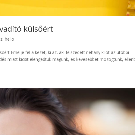
vadító külsőért
sz
,
hello
őért Emelje fel a kezét, ki az, aki felszedett néhány kilót az utóbbi
dés miatt kicsit elengedtük magunk, és kevesebbet mozogtunk, ellen