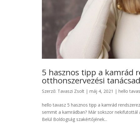
5 hasznos tipp a kamrád 
otthonszervezési tanácsad
Szerző:
Tavaszi Zsolt
|
máj 4, 2021
|
hello tava
hello tavasz 5 hasznos tipp a kamrád rendszere
semmit a kamrádban? Már sokszor nekifutottál a
Belül Boldogság szakértőjének...