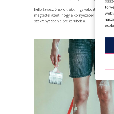
össz
törvé
hello tavasz 5 apró trükk – így változtass a stí
webl
megtettél azért, hogy a környezeted felfrissüljön 
hasz
szekrényedben előre kerültek a...
eszkö