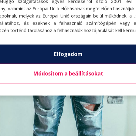
efüggő szolgáltatások egyes kérdéseiről szóló 2001. évi C
ny, valamint az Európai Unió előírásainak megfelelően használjuk
lusodon, hogy a belsőd után a külsőd is megújuljon Ha már mindent
apoknak, melyek az Európai Unió országain belül működnek, a „s
tavaszra, ha a lakás a nagytakarítás után csillog-villog, ha a
nálatához, és ezeknek a felhasználó számítógépén vagy 
zén történő tárolásához a felhasználók hozzájárulását kell kérniü
Elfogadom
Módosítom a beállításokat