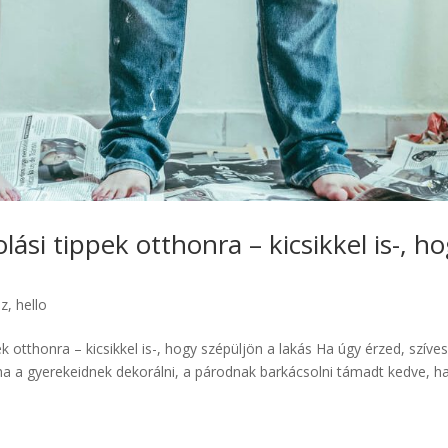
ási tippek otthonra – kicsikkel is-, h
sz
,
hello
k otthonra – kicsikkel is-, hogy szépüljön a lakás Ha úgy érzed, szíve
ha a gyerekeidnek dekorálni, a párodnak barkácsolni támadt kedve, h