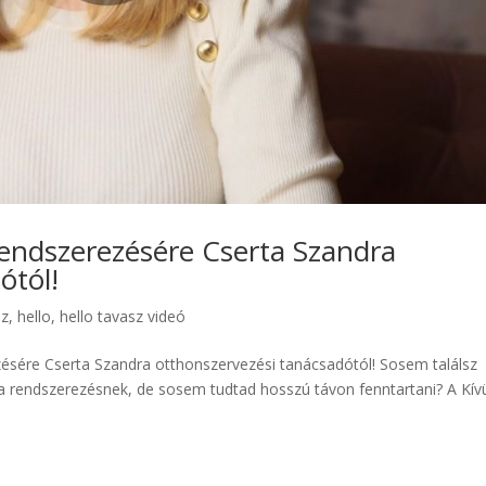
rendszerezésére Cserta Szandra
ótól!
sz
,
hello
,
hello tavasz videó
zésére Cserta Szandra otthonszervezési tanácsadótól! Sosem találsz
 rendszerezésnek, de sosem tudtad hosszú távon fenntartani? A Kív