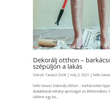
Dekorálj otthon – barkácsol
szépüljön a lakás
Szerző:
Tavaszi Zsolt
|
máj 3, 2021
|
hello tava
hello tavasz Dekorálj otthon – barkácsolási tippe
átalakítanál néhány apróságot az életteredben, 
ráférne egy kis...