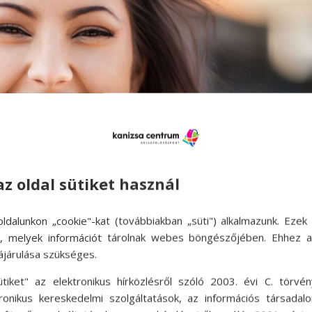
az oldal sütiket használ
ldalunkon „cookie"-kat (továbbiakban „süti") alkalmazunk. Ezek 
ok, melyek információt tárolnak webes böngészőjében. Ehhez 
ájárulása szükséges.
ass a stílusodon, hogy a belsőd után a
ütiket" az elektronikus hírközlésről szóló 2003. évi C. törvén
tronikus kereskedelmi szolgáltatások, az információs társadal
sz
,
hello