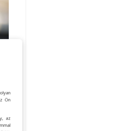
olyan
az Ön
y, az
ommal