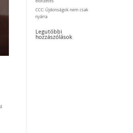
előfizetés
CCC: Újdonságok nem csak
nyárra
Legutóbbi
hozzászólások
ül