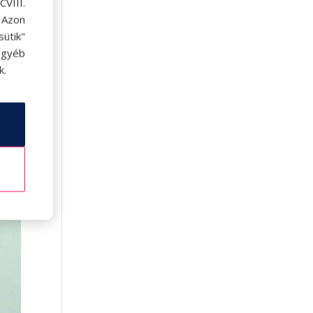
VIII.
. Azon
ütik"
egyéb
k.