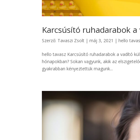
Karcsúsító ruhadarabok a 
Szerző:
Tavaszi Zsolt
|
máj 3, 2021
|
hello tava
hello tavasz Karcsúsító ruhadarabok a vadító küls
hónapokban? Sokan vagyunk, akik az elszigetelő
gyakrabban kényeztettük magunk...