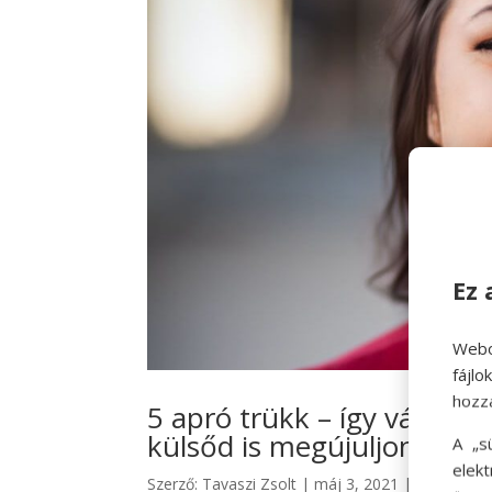
Ez 
Webo
fájl
hozz
5 apró trükk – így változt
külsőd is megújuljon
A „s
elek
Szerző:
Tavaszi Zsolt
|
máj 3, 2021
|
hello tava