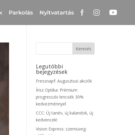
k
Parkolás
Nyitvatartás
Legutóbbi
bejegyzések
Fressnapf: Augusztusi akciók
Írisz Optika: Prémium
progresszív lencsék 30%
kedvezménnyel
CCC: Új tanév, új kalandok, új
kedvencek!
Vision Express: szemüveg-