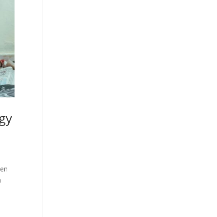
ogy
sen
a