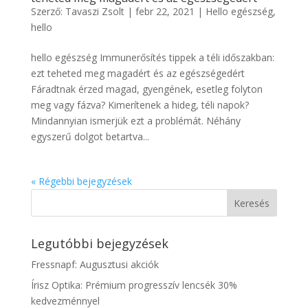
Szerző:
Tavaszi Zsolt
|
febr 22, 2021
|
Hello egészség
,
hello
hello egészség Immunerősítés tippek a téli időszakban:
ezt teheted meg magadért és az egészségedért
Fáradtnak érzed magad, gyengének, esetleg folyton
meg vagy fázva? Kimerítenek a hideg, téli napok?
Mindannyian ismerjük ezt a problémát. Néhány
egyszerű dolgot betartva...
« Régebbi bejegyzések
Legutóbbi bejegyzések
Fressnapf: Augusztusi akciók
Írisz Optika: Prémium progresszív lencsék 30%
kedvezménnyel