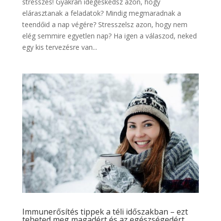
stresszes! Gyakran idegeskedsz azon, hogy
elárasztanak a feladatok? Mindig megmaradnak a
teendőid a nap végére? Stresszelsz azon, hogy nem
elég semmire egyetlen nap? Ha igen a válaszod, neked
egy kis tervezésre van...
Immunerősítés tippek a téli időszakban – ezt
teheted meg magadért és az egészségedért