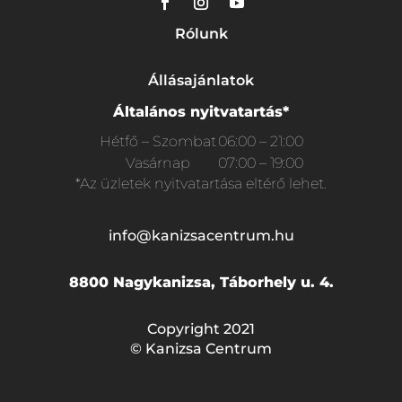
Rólunk
Állásajánlatok
Általános nyitvatartás*
Hétfő – Szombat
06:00 – 21:00
Vasárnap
07:00 – 19:00
*Az üzletek nyitvatartása eltérő lehet.
info@kanizsacentrum.hu
8800 Nagykanizsa, Táborhely u. 4.
Copyright 2021
© Kanizsa Centrum