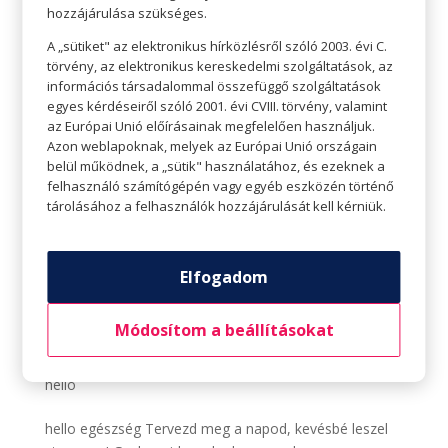
egy matracra és...
hozzájárulása szükséges.
A „sütiket" az elektronikus hírközlésről szóló 2003. évi C.
törvény, az elektronikus kereskedelmi szolgáltatások, az
információs társadalommal összefüggő szolgáltatások
egyes kérdéseiről szóló 2001. évi CVIII. törvény, valamint
az Európai Unió előírásainak megfelelően használjuk.
Azon weblapoknak, melyek az Európai Unió országain
belül működnek, a „sütik" használatához, és ezeknek a
felhasználó számítógépén vagy egyéb eszközén történő
tárolásához a felhasználók hozzájárulását kell kérniük.
Elfogadom
Módosítom a beállításokat
Tervezd meg a napod, kevésbé leszel stresszes!
Szerző:
Tavaszi Zsolt
|
febr 22, 2021
|
Hello egészség
,
hello
hello egészség Tervezd meg a napod, kevésbé leszel