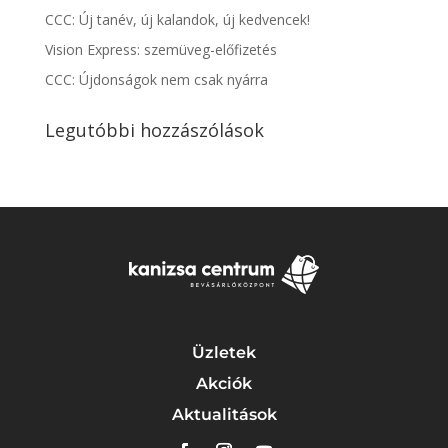
CCC: Új tanév, új kalandok, új kedvencek!
Vision Express: szemüveg-előfizetés
CCC: Újdonságok nem csak nyárra
Legutóbbi hozzászólások
Üzletek
Akciók
Aktualitások