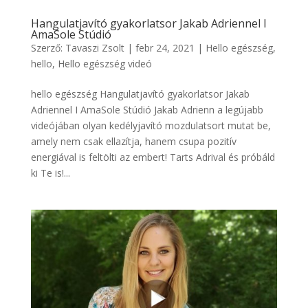
Hangulatjavító gyakorlatsor Jakab Adriennel I
AmaSole Stúdió
Szerző:
Tavaszi Zsolt
|
febr 24, 2021
|
Hello egészség
,
hello
,
Hello egészség videó
hello egészség Hangulatjavító gyakorlatsor Jakab
Adriennel I AmaSole Stúdió Jakab Adrienn a legújabb
videójában olyan kedélyjavító mozdulatsort mutat be,
amely nem csak ellazítja, hanem csupa pozitív
energiával is feltölti az embert! Tarts Adrival és próbáld
ki Te is!...