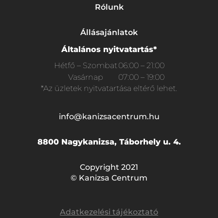
Rólunk
Állásajánlatok
Általános nyitvatartás*
Hétfő – Szombat
06:00 – 21:00
Vasárnap
07:00 – 19:00
*Az üzletek nyitvatartása eltérő lehet.
info@kanizsacentrum.hu
8800 Nagykanizsa, Táborhely u. 4.
Copyright 2021
© Kanizsa Centrum
Adatkezelési tájékoztató