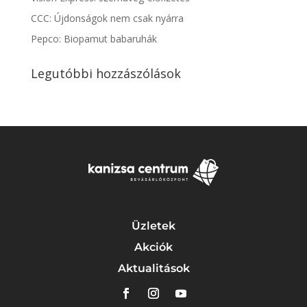
CCC: Újdonságok nem csak nyárra
Pepco: Biopamut babaruhák
Legutóbbi hozzászólások
Üzletek
Akciók
Aktualitások