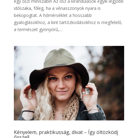
egy őszi miniszabin Az ősz a kirándulások egyik legjobb
időszaka, főleg, ha a vénasszonyok nyara is
bekopogtat. A hőmérséklet a hosszabb
gyaloglásokhoz, a kint tartózkodásokhoz is megfelelő,
a természet gyönyörű,...
Kényelem, praktikusság, divat – Így öltözködj
ősszel!