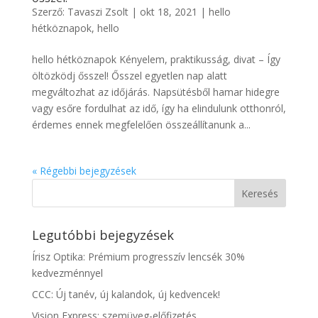
Szerző:
Tavaszi Zsolt
|
okt 18, 2021
|
hello
hétköznapok
,
hello
hello hétköznapok Kényelem, praktikusság, divat – Így
öltözködj ősszel! Ősszel egyetlen nap alatt
megváltozhat az időjárás. Napsütésből hamar hidegre
vagy esőre fordulhat az idő, így ha elindulunk otthonról,
érdemes ennek megfelelően összeállítanunk a...
« Régebbi bejegyzések
Legutóbbi bejegyzések
Írisz Optika: Prémium progresszív lencsék 30%
kedvezménnyel
CCC: Új tanév, új kalandok, új kedvencek!
Vision Express: szemüveg-előfizetés