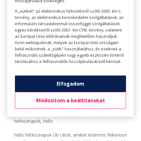
hozzájárulása szükséges.
A „sütiket" az elektronikus hírközlésről szóló 2003. évi C.
törvény, az elektronikus kereskedelmi szolgáltatások, az
információs társadalommal összefüggő szolgáltatások
egyes kérdéseiről szóló 2001. évi CVIII. törvény, valamint
az Európai Unió előírásainak megfelelően használjuk.
Azon weblapoknak, melyek az Európai Unió országain
belül működnek, a „sütik" használatához, és ezeknek a
felhasználó számítógépén vagy egyéb eszközén történő
tárolásához a felhasználók hozzájárulását kell kérniük.
Elfogadom
Módosítom a beállításokat
Úti célok, amiket érdemes felkeresni egy őszi
miniszabin
Szerző:
Tavaszi Zsolt
|
okt 18, 2021
|
hello
hétköznapok
,
hello
hello hétköznapok Úti célok, amiket érdemes felkeresni