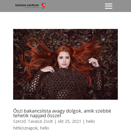
Őszi bakancslista avagy dolgok, amik szebbé
tehetik napjaid ősszel
Szerző:
Tavaszi Zsolt
|
okt 25, 2021
|
hello
hétköznapok
,
hello