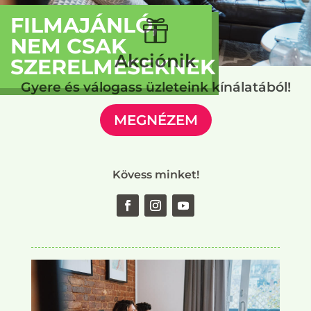
FILMAJÁNLÓ,

NEM CSAK
Akciónik
SZERELMESEKNEK
Gyere és válogass üzleteink kínálatából!
MEGNÉZEM
Kövess minket!