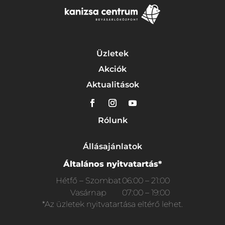
Üzletek
Akciók
Aktualitások
Rólunk
Állásajánlatok
Általános nyitvatartás*
Hétfő – Szombat
06:00 – 21:00
Vasárnap
07:00 – 19:00
*Az üzletek nyitvatartása eltérő lehet.