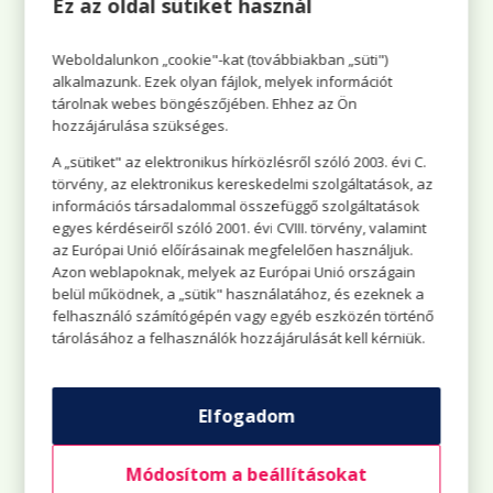
Ez az oldal sütiket használ
A LEGJOBB TIPPEK AZ
AJÁNDÉKOZÁS
Weboldalunkon „cookie"-kat (továbbiakban „süti")
MEGKÖNNYÍTÉSÉHEZ
alkalmazunk. Ezek olyan fájlok, melyek információt
tárolnak webes böngészőjében. Ehhez az Ön
hozzájárulása szükséges.
A „sütiket" az elektronikus hírközlésről szóló 2003. évi C.
törvény, az elektronikus kereskedelmi szolgáltatások, az
információs társadalommal összefüggő szolgáltatások
egyes kérdéseiről szóló 2001. évi CVIII. törvény, valamint
az Európai Unió előírásainak megfelelően használjuk.
Azon weblapoknak, melyek az Európai Unió országain
belül működnek, a „sütik" használatához, és ezeknek a
felhasználó számítógépén vagy egyéb eszközén történő
tárolásához a felhasználók hozzájárulását kell kérniük.
Elfogadom
VARÁZSLATOS
Módosítom a beállításokat
KARÁCSONYI VÁSÁROK