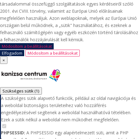
társadalommal összefüggő szolgáltatások egyes kérdéseiről szóló
2001. évi CVIII. törvény, valamint az Európai Unió előírásainak
megfelelően használjuk. Azon weblapoknak, melyek az Európai Unió
országain belül működnek, a „sütik" használatához, és ezeknek a
felhasználó számítógépén vagy egyéb eszközén történő tárolásához
a felhasználók hozzájárulását kell kérniük.
Módosítom a beállításokat
Elfogadom
Módosítom a beállításokat
×
Szükséges sütik
(1)
A szükséges sütik alapvető funkciók, például az oldal navigációja és
a weboldal biztonságos területeihez való hozzáférés
engedélyezésével segítenek a weboldal használhatóvá tételében.
Ezek a sütik nélkül a weboldal nem működhet megfelelően.
PHPSESSID:
A PHPSESSID egy alapértelmezett süti, amit a PHP