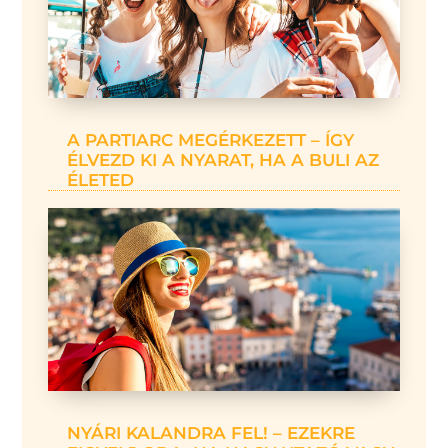
A PARTIARC MEGÉRKEZETT – ÍGY
ÉLVEZD KI A NYARAT, HA A BULI AZ
ÉLETED
NYÁRI KALANDRA FEL! – EZEKRE