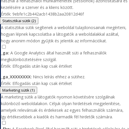
használ a felhasználói munkamenetek (sessionök) azonosítására és
kezelésére a szerver és a kliens között.
Érték: 9ebfe1c2b442acb1438b2aa20812d46f
Statisztikai sütik
(2)
A statisztikai sütik segítenek a weboldal tulajdonosainak megérteni,
hogyan lépnek kapcsolatba a látogatók a weboldalakkal azáltal,
hogy anonim módon gyűjtik és jelentik az információkat.
_ga:
A Google Analytics által használt süti a felhasználók
megkülönböztetésére szolgál.
Érték: Elfogadás után kap csak értéket
_ga_XXXXXXXX:
Nincs leírás ehhez a sütihez.
Érték: Elfogadás után kap csak értéket
Marketing sütik
(1)
A marketing sütik a látogatók nyomon követésére szolgálnak
különböző weboldalakon. Céljuk olyan hirdetések megjelenítése,
amelyek relevánsak és érdekesek az egyes felhasználók számára,
így értékesebbek a kiadók és harmadik fél hirdetők számára.
_fbp:
A Facebook Pixel által használt süti a hirdetések célzására és a