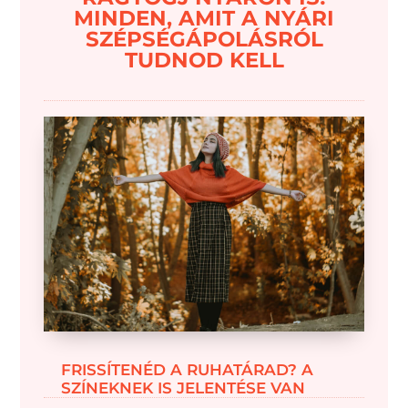
MINDEN, AMIT A NYÁRI
SZÉPSÉGÁPOLÁSRÓL
TUDNOD KELL
FRISSÍTENÉD A RUHATÁRAD? A
SZÍNEKNEK IS JELENTÉSE VAN