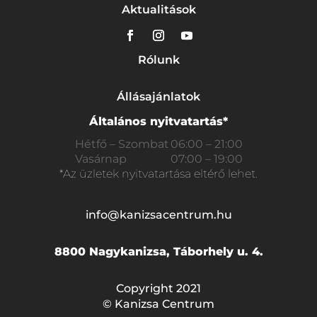
Aktualitások
Rólunk
Állásajánlatok
Általános nyitvatartás*
Hétfő – Szombat
06:00 – 21:00
Vasárnap
07:00 – 19:00
*Az üzletek nyitvatartása eltérő lehet.
info@kanizsacentrum.hu
8800 Nagykanizsa, Táborhely u. 4.
Copyright 2021
© Kanizsa Centrum