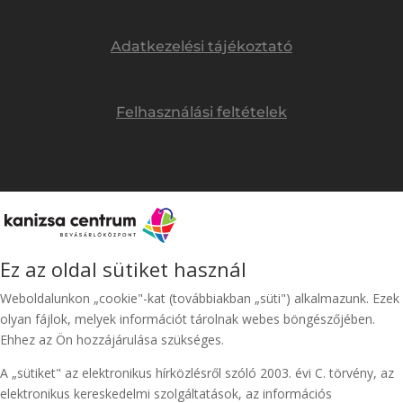
Adatkezelési tájékoztató
Felhasználási feltételek
Ez az oldal sütiket használ
Weboldalunkon „cookie"-kat (továbbiakban „süti") alkalmazunk. Ezek
olyan fájlok, melyek információt tárolnak webes böngészőjében.
Ehhez az Ön hozzájárulása szükséges.
A „sütiket" az elektronikus hírközlésről szóló 2003. évi C. törvény, az
elektronikus kereskedelmi szolgáltatások, az információs